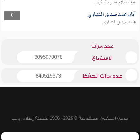
عبد السلام غالب السفياني
أذان محمد صديق المنشاوي
0
محمد صديق المنشاوي
عدد مرات
3095070078
الاستماع
عدد مرات الحفظ
840515673
جميع الحقوق محفوظة © 2026 - 1998 لشبكة إسلام ويب