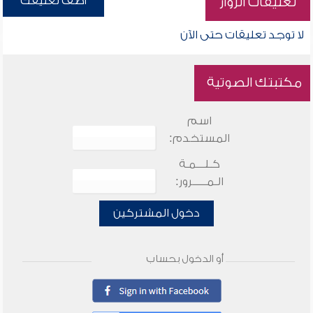
أضف تعليقك
تعليقات الزوار
لا توجد تعليقات حتى الآن
مكتبتك الصوتية
اسم
المستخدم:
كـلـــمـة
الـمـــــرور:
دخول المشتركين
أو الدخول بحساب