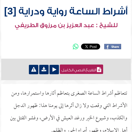
أشراط الساعة رواية ودراية [3]
للشيخ : عبد العزيز بن مرزوق الطريفي
التفريغ النصي الكامل
تتعاظم أشراط الساعة الصغرى بتعاظم آثارها واستمرارها، ومن
الأشراط التي وقعت ولا زال أثرها إلى يومنا هذا: ظهور الدجل
والكذب، وشيوع الخير ورغد العيش في الأرض، وفشو القتل بين
أهل الإسلام، وظهور أمراء الجور والظلم.