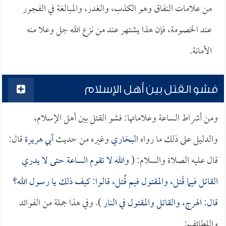
من علامات النفاق وهو الكذب، والغدر، والمبالغة في الفجور
عند الخصومة، فإن هذا يشتهر عند من نزع الله جل وعلا منه
الأمانة.
فشو القتل بين أهل الإسلام
ومن أشراط الساعة وعلاماتها: فشو القتل بين أهل الإسلام،
والدليل على ذلك ما رواه
البخاري
وغيره من حديث
أبي هريرة
قال:
قال عليه الصلاة والسلام: (
والله لا تقوم الساعة حتى لا يدري
القاتل فيما قَتل، والمقتول فيم قُتل، قالوا: كيف ذلك يا رسول الله؟
قال: الهرج، والقاتل والمقتول في النار
). وفي هذا جملة من الفوائد
واللطائف: