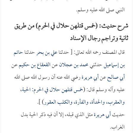
النبي صلى الله عليه وسلم.
شرح حديث: (خمس قتلهن حلال في الحرم) من طريق
ثانية وتراجم رجال الإسناد
قال المصنف رحمه الله تعالى: [ حدثنا
علي بن بحر
حدثنا
حاتم
بن إسماعيل
حدثني
محمد بن عجلان
عن
القعقاع بن حكيم
عن
أبي صالح
عن
أبي هريرة
رضي الله عنه أن رسول الله صلى الله
عليه وآله وسلم قال: (
خمس قتلهن حلال في الحرم: الحية،
والعقرب، والحدأة، والفأرة، والكلب العقور
) ].
حديث
أبي هريرة
مثل الذي قبله، إلا أن فيه ذكر الحية بدل
الغراب.