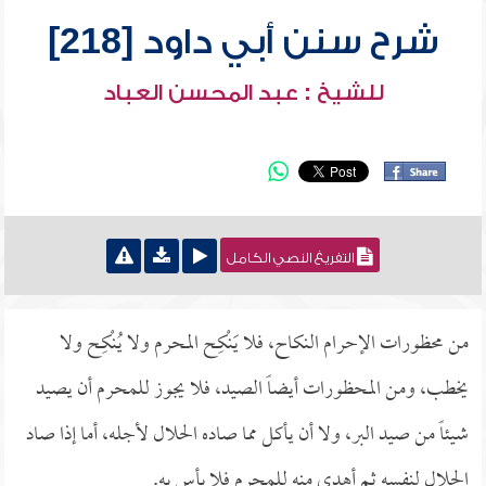
شرح سنن أبي داود [218]
للشيخ : عبد المحسن العباد
التفريغ النصي الكامل
من محظورات الإحرام النكاح، فلا يَنْكِح المحرم ولا يُنْكِح ولا
يخطب، ومن المحظورات أيضاً الصيد، فلا يجوز للمحرم أن يصيد
شيئاً من صيد البر، ولا أن يأكل مما صاده الحلال لأجله، أما إذا صاد
الحلال لنفسه ثم أهدى منه للمحرم فلا بأس به.