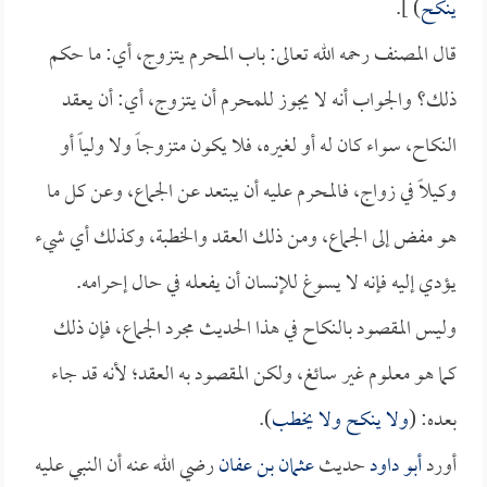
ينكح
) ].
قال المصنف رحمه الله تعالى: باب المحرم يتزوج، أي: ما حكم
ذلك؟ والجواب أنه لا يجوز للمحرم أن يتزوج، أي: أن يعقد
النكاح، سواء كان له أو لغيره، فلا يكون متزوجاً ولا ولياً أو
وكيلاً في زواج، فالمحرم عليه أن يبتعد عن الجماع، وعن كل ما
هو مفض إلى الجماع، ومن ذلك العقد والخطبة، وكذلك أي شيء
يؤدي إليه فإنه لا يسوغ للإنسان أن يفعله في حال إحرامه.
وليس المقصود بالنكاح في هذا الحديث مجرد الجماع، فإن ذلك
كما هو معلوم غير سائغ، ولكن المقصود به العقد؛ لأنه قد جاء
بعده: (
ولا ينكح ولا يخطب
).
أورد
أبو داود
حديث
عثمان بن عفان
رضي الله عنه أن النبي عليه