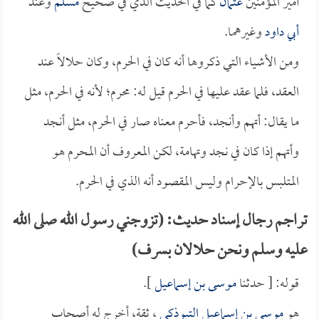
أمير المؤمنين
عثمان
كما في الحديث الذي في صحيح
مسلم
وعند
أبي داود
وغيرهما.
ومن الأشياء التي ذكروها أنه كان في الحرم، وكان حلالاً عند
العقد، فلما عقد عليها في الحرم قيل له: محرم؛ لأنه في الحرم، مثل
ما يقال: أتهم وأنجد، فأحرم معناه صار في الحرم، مثل أنجد
وأتهم إذا كان في نجد وتهامة، لكن المعروف أن المحرم هو
المتلبس بالإحرام وليس المقصود أنه الذي في الحرم.
تراجم رجال إسناد حديث: (تزوجني رسول الله صلى الله
عليه وسلم ونحن حلالان بسرف)
قوله: [ حدثنا
موسى بن إسماعيل
].
هو
موسى بن إسماعيل التبوذكي
، ثقة، أخرج له أصحاب