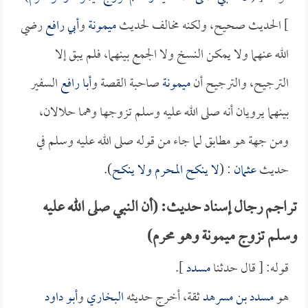
] الحديث صحيح، ولكنه مخالف لحديث
ميمونة
و
أبي رافع
رضي
الله عنهما ولا يمكن النسخ ولا الجمع بينهما، فلم يبق إلا
الترجيح، والترجيح أن
ميمونة
صاحبة القصة و
أبا رافع
السفير
بينهما يرويان أنه صلى الله عليه وسلم تزوجها وهما حلالان،
ومن جهة هو مطابق لما جاء من قوله صلى الله عليه وسلم في
حديث
عثمان
: (
لا ينكح المحرم ولا ينكح
).
تراجم رجال إسناد حديث: (أن النبي صلى الله عليه
وسلم تزوج ميمونة وهو محرم)
قوله: [ قال حدثنا
مسدد
].
هو
مسدد بن مسرهد
ثقة، أخرج حديثه
البخاري
و
أبو داود