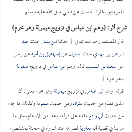
المعروفين بكثرة الحديث عن النبي صلى الله عليه وسلم.
شرح أثر: (وهم ابن عباس في تزويج ميمونة وهو محرم)
قال المصنف رحمه الله تعالى: [ حدثنا
ابن بشار
حدثنا
عبد
الرحمن بن مهدي
حدثنا
سفيان
عن
إسماعيل بن أمية
عن رجل
عن
سعيد بن المسيب
قال: وهم
ابن عباس
في تزويج
ميمونة
وهو محرم ].
قوله: وهم
ابن عباس
في تزويج
ميمونة
وهو محرم يعني: أن
الذي تقدم من حديث
عثمان
ومن حديث
ميمونة
وكذلك ما جاء
من حديث
أبي رافع
مقدم على قوله، وهذا من الأوهام، مثل ما
مر بنا في قضية أن
معاوية
قصر له عند المروة في حجتة بمشقص،