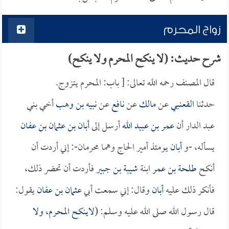
زواج المحرم
شرح حديث: (لا ينكح المحرم ولا ينكح)
قال المصنف رحمه الله تعالى: [ باب: المحرم يتزوج.
حدثنا
القعنبي
عن
مالك
عن
نافع
عن
نبيه بن وهب
أخي بني
عبد الدار أن
عمر بن عبيد الله
أرسل إلى
أبان بن عثمان بن عفان
يسأله، -و
أبان
يومئذ أمير الحاج وهما محرمان-: إني أردت أن
أنكح
طلحة بن عمر
ابنة
شيبة بن جبير
فأردت أن تحضر ذلك،
فأنكر ذلك عليه
أبان
وقال: إني سمعت أبي
عثمان بن عفان
يقول:
قال رسول الله صلى الله عليه وسلم: (
لاينكح المحرم، ولا