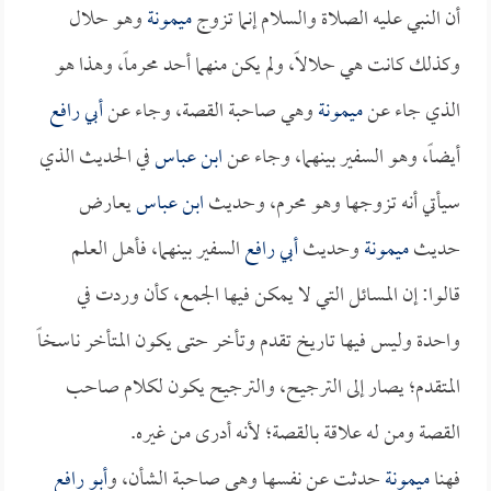
أن النبي عليه الصلاة والسلام إنما تزوج
ميمونة
وهو حلال
وكذلك كانت هي حلالاً، ولم يكن منهما أحد محرماً، وهذا هو
الذي جاء عن
ميمونة
وهي صاحبة القصة، وجاء عن
أبي رافع
أيضاً، وهو السفير بينهما، وجاء عن
ابن عباس
في الحديث الذي
سيأتي أنه تزوجها وهو محرم، وحديث
ابن عباس
يعارض
حديث
ميمونة
وحديث
أبي رافع
السفير بينهما، فأهل العلم
قالوا: إن المسائل التي لا يمكن فيها الجمع، كأن وردت في
واحدة وليس فيها تاريخ تقدم وتأخر حتى يكون المتأخر ناسخاً
المتقدم؛ يصار إلى الترجيح، والترجيح يكون لكلام صاحب
القصة ومن له علاقة بالقصة؛ لأنه أدرى من غيره.
فهنا
ميمونة
حدثت عن نفسها وهي صاحبة الشأن، و
أبو رافع