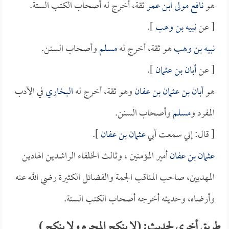
هو
نافع مولى ابن عمر
ثقة، أخرج له أصحاب الكتب الستة.
[ عن
نبيه بن وهب
].
نبيه بن وهب
هو ثقة، أخرج له
مسلم
وأصحاب السنن.
[ عن
أبان بن عثمان
].
هو
أبان بن عثمان بن عفان
وهو ثقة، أخرج له
البخاري
في الأدب
المفرد و
مسلم
وأصحاب السنن.
[ قال: إني سمعت أبي
عثمان بن عفان
].
عثمان بن عفان
أمير المؤمنين ، وثالث الخلفاء الراشدين الهادين
المهديين، صاحب المناقب الجمة والفضائل الكثيرة رضي الله عنه
وأرضاه، وحديثه أخرجه أصحاب الكتب الستة.
طريق أخرى لحديث: (لا ينكح المحرم ولا ينكح )