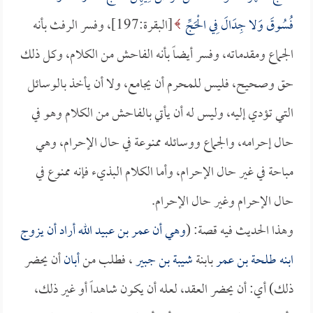
فُسُوقَ وَلا جِدَالَ فِي الْحَجِّ
[البقرة:197]، وفسر الرفث بأنه
الجماع ومقدماته، وفسر أيضاً بأنه الفاحش من الكلام، وكل ذلك
حق وصحيح، فليس للمحرم أن يجامع، ولا أن يأخذ بالوسائل
التي تؤدي إليه، وليس له أن يأتي بالفاحش من الكلام وهو في
حال إحرامه، والجماع ووسائله ممنوعة في حال الإحرام، وهي
مباحة في غير حال الإحرام، وأما الكلام البذيء فإنه ممنوع في
حال الإحرام وغير حال الإحرام.
وهذا الحديث فيه قصة: (
وهي أن
عمر بن عبيد الله
أراد أن يزوج
ابنه
طلحة بن عمر
بابنة
شيبة بن جبير
، فطلب من
أبان
أن يحضر
ذلك) أي: أن يحضر العقد، لعله أن يكون شاهداً أو غير ذلك،