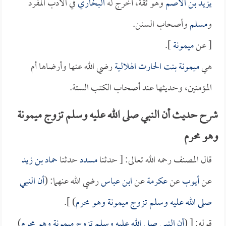
يزيد بن الأصم
وهو ثقة، أخرج له
البخاري
في الأدب المفرد
و
مسلم
وأصحاب السنن.
[ عن
ميمونة
].
هي
ميمونة بنت الحارث الهلالية
رضي الله عنها وأرضاها أم
المؤمنين، وحديثها عند أصحاب الكتب الستة.
شرح حديث أن النبي صلى الله عليه وسلم تزوج ميمونة
وهو محرم
قال المصنف رحمه الله تعالى: [ حدثنا
مسدد
حدثنا
حماد بن زيد
عن
أيوب
عن
عكرمة
عن
ابن عباس
رضي الله عنهما: (
أن النبي
صلى الله عليه وسلم تزوج
ميمونة
وهو محرم
) ].
قوله: [ (
أن النبي صلى الله عليه وسلم تزوج
ميمونة
وهو محرم
)