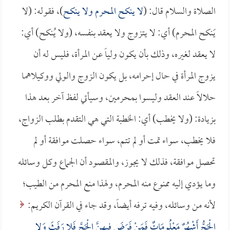
الصلاة والسلام قال: (
لا ينكح المحرم ولا ينكح
)، فقوله: (لا
يَنكح المحرم) أي: لا يتزوج ولا يعقد بنفسه، (ولا يُنكح) أي:
لا يعقد لغيره، وذلك بأن يكون ولياً عن المرأة، فليس له أن
يزوج المرأة في حال إحرامه، بل يكون الزوج والولي ووكيلاهما
حلالاً عند العقد وليسوا بمحرمين، وسيأتي لفظ آخر بعد هذا
بزيادة: (ولا يخطب) أي: الخطبة التي هي التقدم بطلب الزواج،
فلا يخطب، سواء تمت أو لم تتم، سواء حصلت موافقة أو لم
تحصل موافقة، فذلك لا يجوز، والمقصود أن الجماع وكل وسائله
وما يؤدي إليه ممنوع منه المحرم، ولهذا منع المحرم من الطيب؛
لأنه من وسائله، وفيه ترفه أيضاً، وقد جاء في القرآن الكريم:
الْحَجُّ أَشْهُرٌ مَعْلُومَاتٌ فَمَنْ فَرَضَ فِيهِنَّ الْحَجَّ فَلا رَفَثَ وَلا