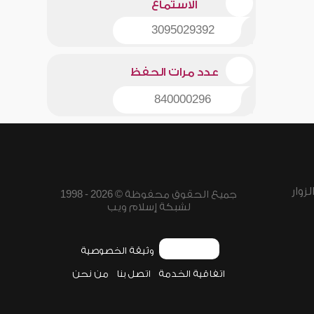
الاستماع
3095029392
عدد مرات الحفظ
840000296
زوار
جميع الحقوق محفوظة © 2026 - 1998
لشبكة إسلام ويب
وثيقة الخصوصية
اتفاقية الخدمة
اتصل بنا
من نحن