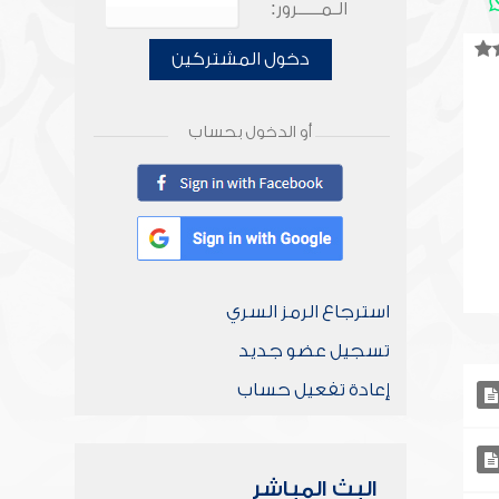
الـمـــــرور:
دخول المشتركين
أو الدخول بحساب
استرجاع الرمز السري
تسجيل عضو جديد
إعادة تفعيل حساب
البث المباشر