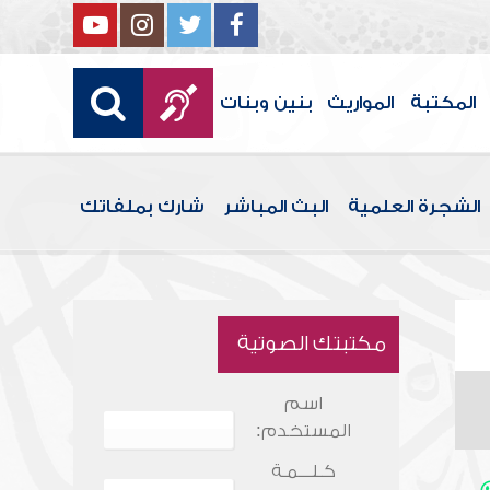
المكتبة
المواريث
بنين وبنات
الشجرة العلمية
البث المباشر
شارك بملفاتك
مكتبتك الصوتية
اسم
المستخدم:
كـلـــمـة