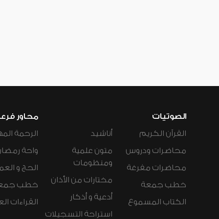
الصوتيات
محاور فرع
القرآن الكريم
أناشيد
الرحمة المه
محاضرات ودروس
متون علمية
واحة رمضان
ومنظومات
محاضرات مفرغة
الحج و العم
مختارات من الأذان
خطب جمعة
خطب جمع
أدعية و أذكار
الكتاب المسموع
القراءات ال
استراحة التسجيلات