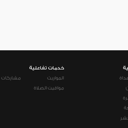
ية
خدمات تفاعلية
داة
المواريث
مشاركات ال
مواقيت الصلاة
رة
ة
عشر