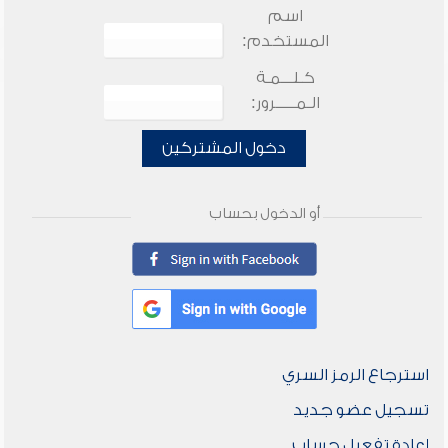
اسم
المستخدم:
كـلـــمـة
الـمـــــرور:
دخول المشتركين
أو الدخول بحساب
استرجاع الرمز السري
تسجيل عضو جديد
إعادة تفعيل حساب