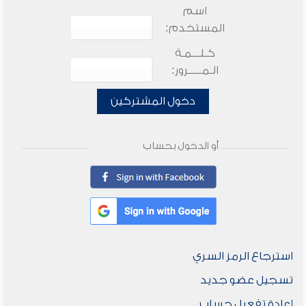
اسم
المستخدم:
كـلـــمـة
الـمـــــرور:
دخول المشتركين
أو الدخول بحساب
استرجاع الرمز السري
تسجيل عضو جديد
إعادة تفعيل حساب