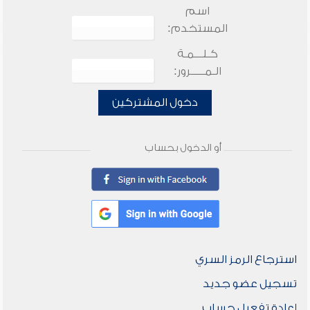
اسم
المستخدم:
كـلـــمـة
الـمـــــرور:
دخول المشتركين
أو الدخول بحساب
استرجاع الرمز السري
تسجيل عضو جديد
إعادة تفعيل حساب