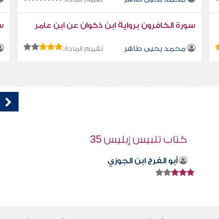
سورة الكافرون برواية ابن ذكوان عن ابن عامر
سو
محمد يحيى طاهر
تقييم المادة:
قراءة صوتية لكتاب استمتع بحياتك " كتاب
في فنون التعامل - فك الحزمة
محمد العريفي