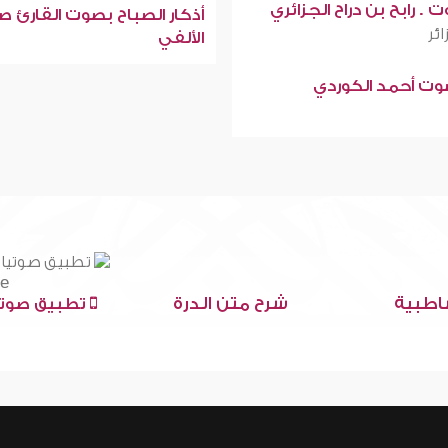
 . رابح بن دراح الجزائري
أذكار الصباح بصوت القارئ ص
ائر
الألفي
صوت أحمد الكوردي
اطبية
شرح متن الدرة
تطبيق صوتي