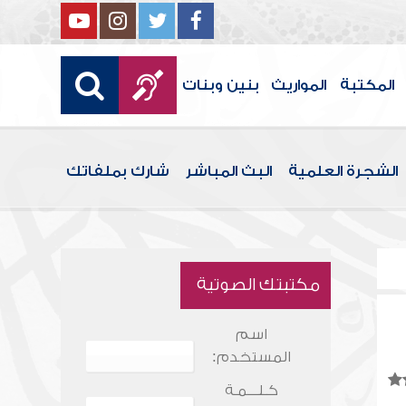
المكتبة
المواريث
بنين وبنات
الشجرة العلمية
البث المباشر
شارك بملفاتك
مكتبتك الصوتية
اسم
المستخدم:
كـلـــمـة