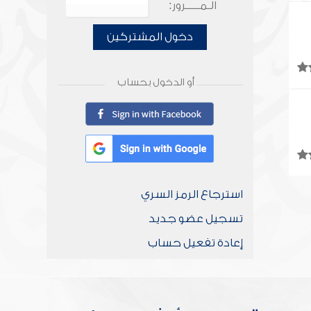
الـمـــــرور:
دخول المشتركين
أو الدخول بحساب
استرجاع الرمز السري
تسجيل عضو جديد
إعادة تفعيل حساب