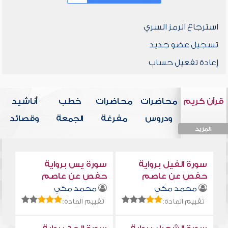
استرجاع الرمز السري
تسجيل عضو جديد
إعادة تفعيل حساب
قرآن كريم
محاضرات
محاضرات
خطب
أناشيد
ودروس
مفرغة
الجمعة
وقصائد
المزيد
المزيد
المزيد
المزيد
المزيد
سورة الفيل برواية
سورة يس برواية
حفص عن عاصم
حفص عن عاصم
محمد مكي
محمد مكي
تقييم المادة:
تقييم المادة: