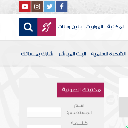
المكتبة
المواريث
بنين وبنات
الشجرة العلمية
البث المباشر
شارك بملفاتك
مكتبتك الصوتية
اسم
المستخدم:
كـلـــمـة