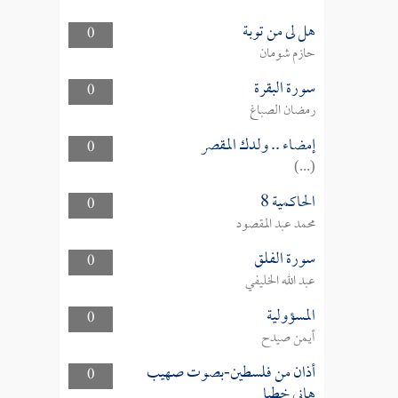
هل لى من توبة
0
حازم شومان
سورة البقرة
0
رمضان الصباغ
إمضاء .. ولدك المقصر
0
(...)
الحاكمية 8
0
محمد عبد المقصود
سورة الفلق
0
عبد الله الخليفي
المسؤولية
0
أيمن صيدح
أذان من فلسطين-بصوت صهيب
0
هاني خطبا