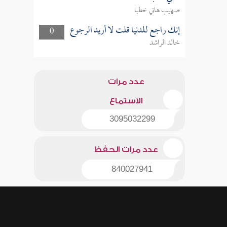
صهيب هاني خطبا
إنك راجع للدنيا قلت لا أريد الرجوع
0
خالد الراشد
عدد مرات
الاستماع
3095032299
عدد مرات الحفظ
840027941