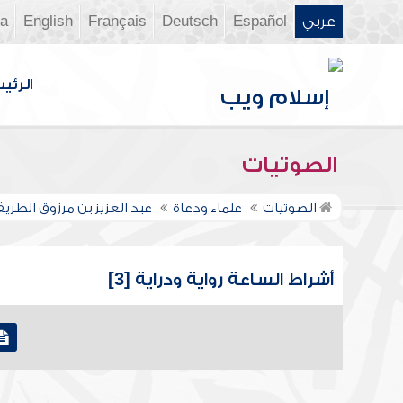
عربي
Español
Deutsch
Français
English
ia
الرئي
الصوتيات
الصوتيات
علماء ودعاة
عبد العزيز بن مرزوق الطري
أشراط الساعة رواية ودراية [3]