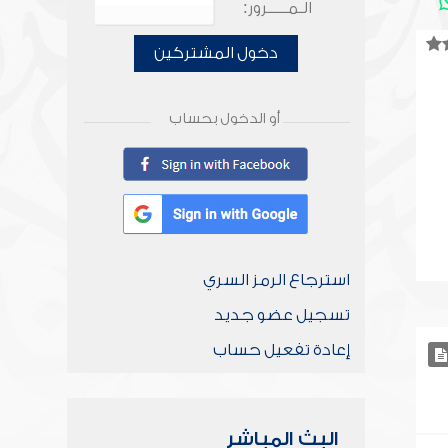
الـمـــــرور:
دخول المشتركين
أو الدخول بحساب
استرجاع الرمز السري
تسجيل عضو جديد
إعادة تفعيل حساب
البث المباشر