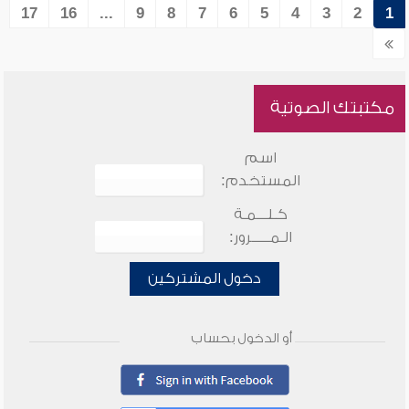
17
16
...
9
8
7
6
5
4
3
2
1
مكتبتك الصوتية
اسم
المستخدم:
كـلـــمـة
الـمـــــرور:
دخول المشتركين
أو الدخول بحساب