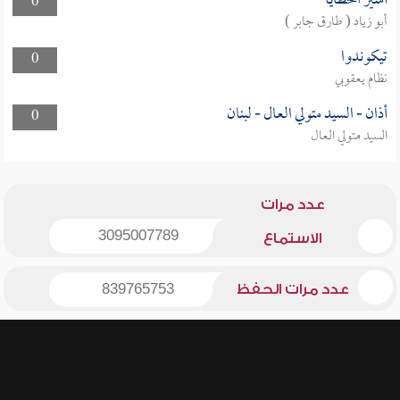
أسير الخطايا
0
أبو زياد ( طارق جابر )
تيكوندوا
0
نظام يعقوبي
أذان - السيد متولي العال - لبنان
0
السيد متولي العال
عدد مرات
3095007789
الاستماع
عدد مرات الحفظ
839765753