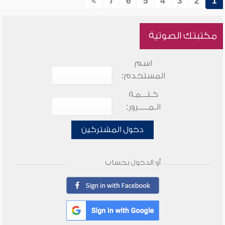
7
6
5
4
3
2
1
مكتبتك الصوتية
اسم
المستخدم:
كـلـــمـة
الـمـــــرور:
دخول المشتركين
أو الدخول بحساب