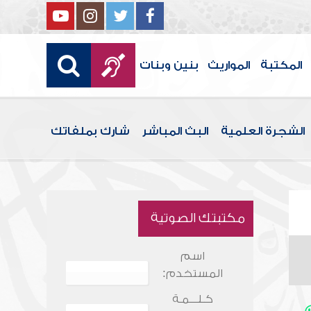
المكتبة
المواريث
بنين وبنات
الشجرة العلمية
البث المباشر
شارك بملفاتك
مكتبتك الصوتية
اسم
المستخدم:
كـلـــمـة