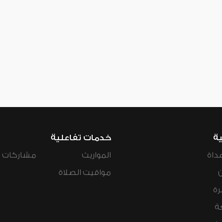
ية
خدمات تفاعلية
داة
المواريث
مشاركات ال
مواقيت الصلاة
رة
ة