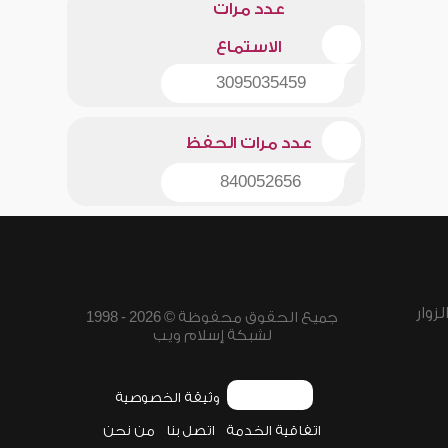
عدد مرات
الاستماع
3095035459
عدد مرات الحفظ
840052656
زوار
جميع الحقوق محفوظة © 2026 - 1998
لشبكة إسلام ويب
وثيقة الخصوصية
اتفاقية الخدمة
اتصل بنا
من نحن