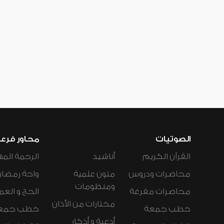
الصوتيات
محاور فرع
القرآن الكريم
أناشيد
الرحمة المه
محاضرات ودروس
متون علمية
واحة رمضان
ومنظومات
محاضرات مفرغة
الحج و العم
مختارات من الأذان
خطب جمعة
خطب جمع
أدعية و أذكار