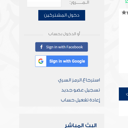
الـمـــــرور:
دخول المشتركين
أو الدخول بحساب
استرجاع الرمز السري
تسجيل عضو جديد
إعادة تفعيل حساب
البث المباشر