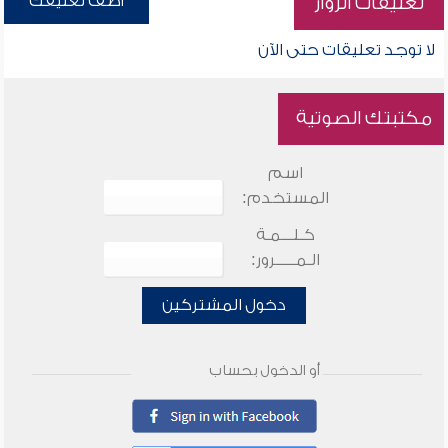
أضف تعليقك
تعليقات الزوار
لا توجد تعليقات حتى الآن
مكتبتك الصوتية
اسم
المستخدم:
كـلـــمـة
الـمـــــرور:
دخول المشتركين
أو الدخول بحساب