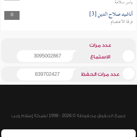
ياسر سلامة
أناشيد صلاح الدين [3]
0
فرقة الاعتصام
عدد مرات
3095002867
الاستماع
عدد مرات الحفظ
839702427
جميع الحقوق محفوظة © 2026 - 1998 لشبكة إسلام ويب