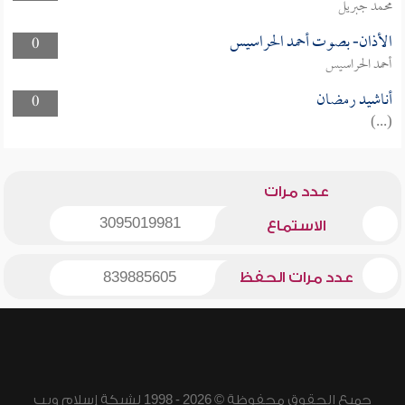
محمد جبريل
الأذان- بصوت أحمد الحراسيس
0
أحمد الحراسيس
أناشيد رمضان
0
(...)
عدد مرات
3095019981
الاستماع
عدد مرات الحفظ
839885605
جميع الحقوق محفوظة © 2026 - 1998 لشبكة إسلام ويب