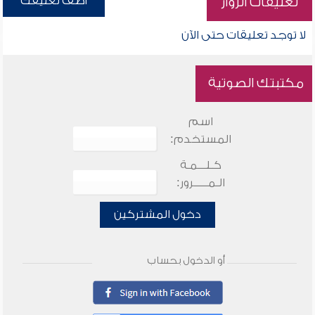
أضف تعليقك
تعليقات الزوار
لا توجد تعليقات حتى الآن
مكتبتك الصوتية
اسم
المستخدم:
كـلـــمـة
الـمـــــرور:
دخول المشتركين
أو الدخول بحساب