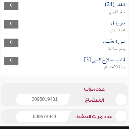
القدر (24)
0
سفر الحوالي
سورة ق
0
محمد ركابي
سورة فصّلت
0
ياسر سلامة
أناشيد صلاح الدين [3]
0
فرقة الاعتصام
عدد مرات
3095019431
الاستماع
عدد مرات الحفظ
839874944