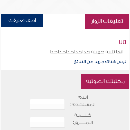
أضف تعليقك
تعليقات الزوار
تاتا
انها تلبية جميلة جداجداجداجداجدا
ليس هناك مزيد من النتائج
مكتبتك الصوتية
اسم
المستخدم:
كـلـــمـة
الـمـــــرور: