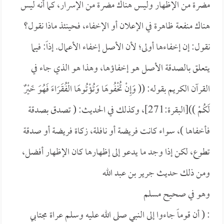
مضرة من الإظهار وليس هناك مضرة من الإسرار، كما أنه ليس
هناك منفعة ظاهرة في الإعلان أو الإخفاء، فحينئذ ماذا نقول؟
نقول: إن إخفاءها أولى؛ لأن الأصل إخفاء الأعمال. إذاً: فيما
يتعلق بالصدقة الأصل هو إخفاؤها، وهذا هو الذي جاء في
القرآن الكريم بقوله: ((
وَإِنْ تُخْفُوهَا وَتُؤْتُوهَا الْفُقَرَاءَ فَهُوَ خَيْرٌ
لَكُمْ ))[البقرة:271]، وكذلك في الحديث: (
تصدق بصدقة
فأخفاها )، سواء كانت فريضة أو نافلة، زكاة فريضة أو صدقة
تطوع، لكن إذا وجد ما يدعو إلى إظهارها كان الإظهار أفضل،
ومن ذلك حديث
جرير بن عبد الله
وهو في صحيح
مسلم
: (
أن قوماً جاءوا إلى النبي صلى الله عليه وسلم عراة مجتابي