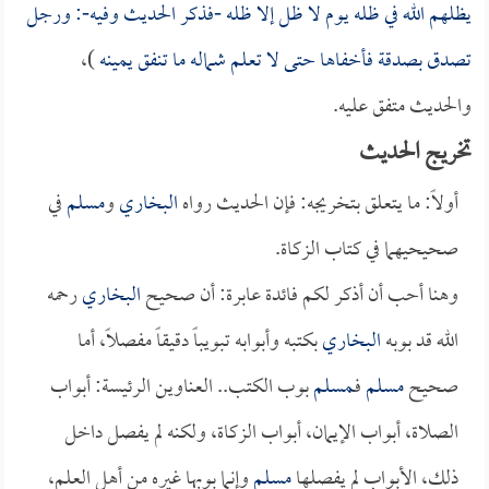
يظلهم الله في ظله يوم لا ظل إلا ظله -فذكر الحديث وفيه-: ورجل
تصدق بصدقة فأخفاها حتى لا تعلم شماله ما تنفق يمينه
)،
والحديث متفق عليه.
تخريج الحديث
أولاً: ما يتعلق بتخريجه: فإن الحديث رواه
البخاري
و
مسلم
في
صحيحيهما في كتاب الزكاة.
وهنا أحب أن أذكر لكم فائدة عابرة: أن صحيح
البخاري
رحمه
الله قد بوبه
البخاري
بكتبه وأبوابه تبويباً دقيقاً مفصلاً، أما
صحيح
مسلم
فـ
مسلم
بوب الكتب.. العناوين الرئيسة: أبواب
الصلاة، أبواب الإيمان، أبواب الزكاة، ولكنه لم يفصل داخل
ذلك، الأبواب لم يفصلها
مسلم
وإنما بوبها غيره من أهل العلم،