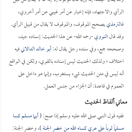
الرأي والاجتهاد، فإنه إخبار عن أمر غيبي عن أمر أخروي،
فـ
الترمذي
يصحح الموقوف، والموقوف لا يقال من قبيل الرأي.
وقد قال
النووي
-رحمه الله- عن هذا الحديث: إسناده جيد،
وصححه جمع، وفي سنده رجل يقال له:
أبو خالد الدالاني
فيه
اختلاف ؛ ولذلك الحديث ليس إسناده بالقوي، ولكن في الواقع
أنه ليس في متن الحديث شيء يستغرب، وإنما هو داخل على
العموم في قاعدة: أن الجزاء من جنس العمل.
معاني ألفاظ الحديث
ففيه قول النبي صلى الله عليه وسلم إذا صح: (
أيما مسلم كسا
مسلماً ثوباً على عري كساه الله من خضر الجنة
)، وخضر الجنة: