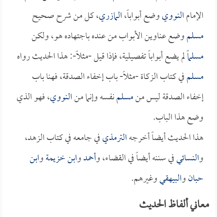
الإمام
النووي
وضع أبواباً،
المازري
، كل من شرح صحيح
مسلم
وضع عناوين الأبواب من عنده باجتهاده هو، ولكن
مسلماً
لم يضع أبواباً تفصيلية، فإذا قيل -مثلاً-: هذا الحديث رواه
مسلم
في كتاب الزكاة -مثلاً- باب إخفاء الصدقة، فهنا باب
إخفاء الصدقة ليس من
مسلم
نفسه وإنما من
النووي
، فهو الذي
وضع هذا الباب.
هذا الحديث أيضاً أخرجه
الترمذي
في جامعه في كتاب الزهد،
و
النسائي
في سننه أيضاً في القضاء، و
أحمد
و
ابن خزيمة
و
ابن
حبان
و
البيهقي
وغيرهم.
معاني ألفاظ الحديث