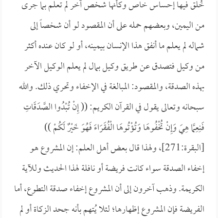
خُلق فيها إحساس خاص وكأنها شخص آخر لم تعلم بما جرى
من اليمين، وبعضهم حمله على أن المقصود لو أن شخصاً إلى
شماله لم يعلم ما أنفق هذا الإنسان بيمينه، أو لو كان عنده أكثر
من وكيل فتصدق عن طريق وكيل بمال لم يعلم الوكيل الآخر
بهذه الصدقة، والمقصود: المبالغة في الإخفاء وتحري ذلك. والله
سبحانه وتعالى يقول في القرآن الكريم: ((
إِنْ تُبْدُوا الصَّدَقَاتِ
فَنِعِمَّا هِيَ وَإِنْ تُخْفُوهَا وَتُؤْتُوهَا الْفُقَرَاءَ فَهُوَ خَيْرٌ لَكُمْ ))
[البقرة:271]، ولهذا قال بعض أهل العلم: إن المشروع هو
إخفاء الصدقة سواء كانت فريضة أو نافلة لهذا الحديث وللآية
الكريمة. وذهب آخرون إلى أن المشروع إخفاء صدقة التطوع، أما
الفريضة فإن المشروع إظهارها؛ لئلا يُتهم بأنه جحد الزكاة أو لم