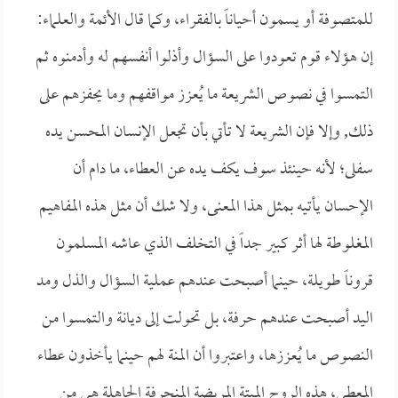
للمتصوفة أو يسمون أحياناً بالفقراء، وكما قال الأئمة والعلماء:
إن هؤلاء قوم تعودوا على السؤال وأذلوا أنفسهم له وأدمنوه ثم
التمسوا في نصوص الشريعة ما يُعزز مواقفهم وما يحفزهم على
ذلك, وإلا فإن الشريعة لا تأتي بأن تجعل الإنسان المحسن يده
سفلى؛ لأنه حينئذ سوف يكف يده عن العطاء، ما دام أن
الإحسان يأتيه بمثل هذا المعنى، ولا شك أن مثل هذه المفاهيم
المغلوطة لها أثر كبير جداً في التخلف الذي عاشه المسلمون
قروناً طويلة، حينما أصبحت عندهم عملية السؤال والذل ومد
اليد أصبحت عندهم حرفة، بل تحولت إلى ديانة والتمسوا من
النصوص ما يُعززها، واعتبروا أن المنة لهم حينما يأخذون عطاء
المعطي، هذه الروح الميتة المريضة المنحرفة الجاهلة هي من