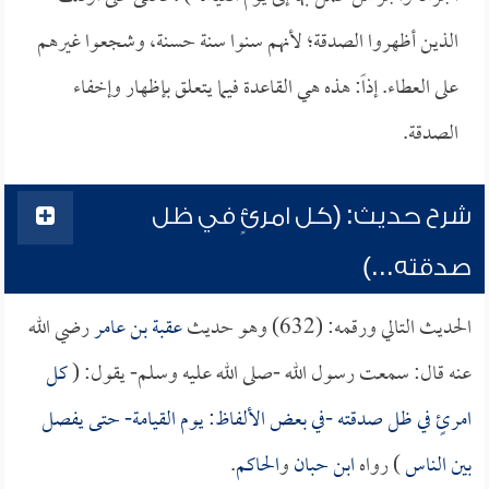
الذين أظهروا الصدقة؛ لأنهم سنوا سنة حسنة، وشجعوا غيرهم
على العطاء. إذاً: هذه هي القاعدة فيما يتعلق بإظهار وإخفاء
الصدقة. ‏
شرح حديث: (كل امرئٍ في ظل
صدقته...)
الحديث التالي ورقمه: (632) وهو حديث
عقبة بن عامر
رضي الله
عنه قال: سمعت رسول الله -صلى الله عليه وسلم- يقول: (
كل
امرئٍ في ظل صدقته -في بعض الألفاظ: يوم القيامة- حتى يفصل
بين الناس
) رواه
ابن حبان
و
الحاكم
.