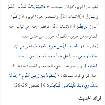
ثيابها من الحرير، كما قال سبحانه:
عَالِيَهُمْ ثِيَابُ سُندُسٍ خُضْرٌ
وَإِسْتَبْرَقٌ
[الإنسان:21]، والسندس هو: الحرير،
وَحُلُّوا
أَسَاوِرَ مِنْ فِضَّةٍ
[الإنسان:21]، فخضر الجنة: هي ثياب الجنة
المصنوعة من حرير، وذلك أنه جوزي من جنس عمله.
(
وأيما مسلم أطعم مسلماً على جوع أطعمه الله تعالى من ثمار
الجنة، أو سقى مسلماً على ظمأ سقاه الله تعالى من الرحيق
المختوم
)، والرحيق هو: الشيء العذب، والمقصود به هنا: خمر
الجنة، كما في قوله سبحانه:
يُسْقَوْنَ مِنْ رَحِيقٍ مَخْتُومٍ
*
خِتَامُهُ
مِسْكٌ وَفِي ذَلِكَ فَلْيَتَنَافَسِ الْمُتَنَافِسُونَ
[المطففين:25-26].
فوائد الحديث