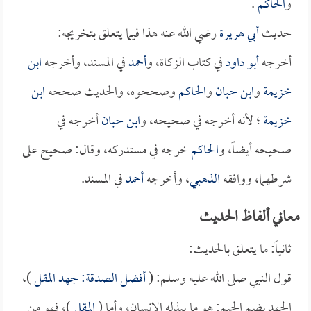
و
الحاكم
.
حديث
أبي هريرة
رضي الله عنه هذا فيما يتعلق بتخريجه:
أخرجه
أبو داود
في كتاب الزكاة، و
أحمد
في المسند، وأخرجه
ابن
خزيمة
و
ابن حبان
و
الحاكم
وصححوه، والحديث صححه
ابن
خزيمة
؛ لأنه أخرجه في صحيحه، و
ابن حبان
أخرجه في
صحيحه أيضاً، و
الحاكم
خرجه في مستدركه، وقال: صحيح على
شرطهما، ووافقه
الذهبي
، وأخرجه
أحمد
في المسند.
معاني ألفاظ الحديث
ثانياً: ما يتعلق بالحديث:
قول النبي صلى الله عليه وسلم: (
أفضل الصدقة: جهد المقل
)،
الجهد بضم الجيم: هو ما يبذله الإنسان، وأما (
المقل
)، فهو من