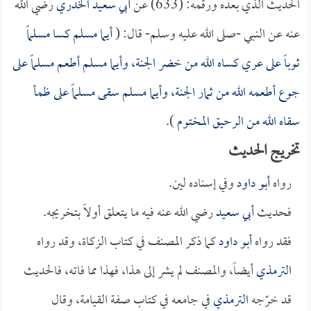
الحديث الذي بعده ورقمه: (633) عن
أبي سعيد الخدري
رضي الله
عنه عن النبي -صلى الله عليه وسلم- قال: (
أيما مسلم كسا مسلماً
ثوباً على عري كساه الله من خضر الجنة، وأيما مسلم أطعم مسلماً على
جوع أطعمه الله من ثمار الجنة، وأيما مسلم سقى مسلماً على ظمأ
سقاه الله من الرحيق المختوم
).
تخريج الحديث
رواه
أبو داود
وفي إسناده لين.
فحديث
أبي سعيد
رضي الله عنه فيه ما يتعلق أولاً بتخريجه.
فقد رواه
أبو داود
كما ذكر المصنف في كتاب الزكاة، وقد رواه
الترمذي
أيضاً، والمصنف لم يشر إلى هذا، فهذا مما فاته، فالحديث
قد خرّجه
الترمذي
في جامعه في كتاب صفة القيامة، وقال