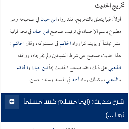
تخريج الحديث
أولاً: فيما يتعلق بالتخريج، فقد رواه
ابن حبان
في صحيحه وهو
مطبوع باسم الإحسان في ترتيب صحيح
ابن حبان
في نحو ثمانية
عشر مجلداً أو يزيد، كما رواه
الحاكم
في مستدركه، وقال
الحاكم
:
هذا حديث صحيح على شرط الشيخين ولم يخرجاه، ووافقه
الذهبي
على ذلك، فقد صحح الحديث إذاً
ابن حبان
و
الحاكم
و
الذهبي
، وكذلك رواه
أحمد
في المسند وسنده حسن.
شرح حديث: (أيما مسلم كسا مسلماً
ثوباً ...)