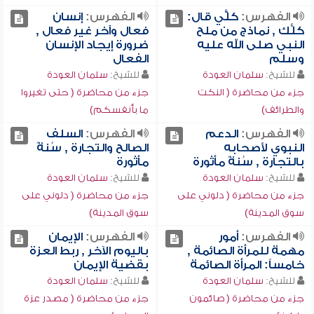
الفهرس:
كلُّّي قال:
الفهرس:
إنسان
كلُّك , نماذج من ملح
فعال وآخر غير فعال ,
النبي صلى الله عليه
ضرورة إيجاد الإنسان
وسلم
الفعال
للشيخ:
سلمان العودة
للشيخ:
سلمان العودة
جزء من محاضرة ( النكت
جزء من محاضرة ( حتى تغيروا
والطرائف)
ما بأنفسكم)
الفهرس:
الدعم
الفهرس:
السلف
النبوي لأصحابه
الصالح والتجارة , سُنةً
بالتجارة , سُنةً مأثورة
مأثورة
للشيخ:
سلمان العودة
للشيخ:
سلمان العودة
جزء من محاضرة ( دلوني على
جزء من محاضرة ( دلوني على
سوق المدينة)
سوق المدينة)
الفهرس:
أمور
الفهرس:
الإيمان
مهمة للمرأة الصائمة ,
باليوم الآخر , ربط العزة
خامساً: المرأة الصائمة
بقضية الإيمان
للشيخ:
سلمان العودة
للشيخ:
سلمان العودة
جزء من محاضرة ( صائمون
جزء من محاضرة ( مصدر عزة