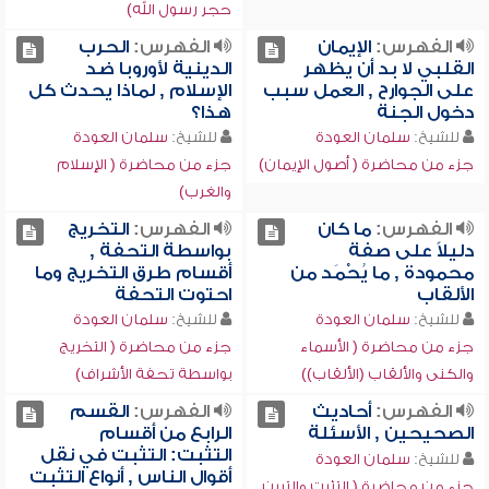
حجر رسول الله)
الفهرس:
الإيمان
الفهرس:
الحرب
القلبي لا بد أن يظهر
الدينية لأوروبا ضد
على الجوارح , العمل سبب
الإسلام , لماذا يحدث كل
دخول الجنة
هذا؟
للشيخ:
سلمان العودة
للشيخ:
سلمان العودة
جزء من محاضرة ( أصول الإيمان)
جزء من محاضرة ( الإسلام
والغرب)
الفهرس:
ما كان
الفهرس:
التخريج
دليلاً على صفة
بواسطة التحفة ,
محمودة , ما يُحْمَد من
أقسام طرق التخريج وما
الألقاب
احتوت التحفة
للشيخ:
سلمان العودة
للشيخ:
سلمان العودة
جزء من محاضرة ( الأسماء
جزء من محاضرة ( التخريج
والكنى والألقاب (الألقاب))
بواسطة تحفة الأشراف)
الفهرس:
أحاديث
الفهرس:
القسم
الصحيحين , الأسئلة
الرابع من أقسام
التثبت: التثبت في نقل
للشيخ:
سلمان العودة
أقوال الناس , أنواع التثبت
جزء من محاضرة ( التثبت والتبين