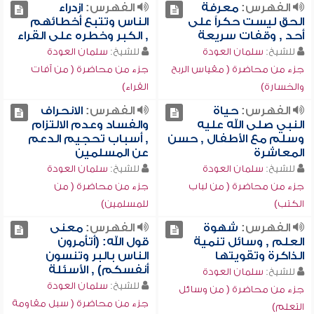
الفهرس:
معرفة
الفهرس:
ازدراء
الحق ليست حكراً على
الناس وتتبع أخطائهم
أحد , وقفات سريعة
, الكبر وخطره على القراء
للشيخ:
سلمان العودة
للشيخ:
سلمان العودة
جزء من محاضرة ( مقياس الربح
جزء من محاضرة ( من آفات
والخسارة)
القراء)
الفهرس:
حياة
الفهرس:
الانحراف
النبي صلى الله عليه
والفساد وعدم الالتزام
وسلم مع الأطفال , حسن
, أسباب تحجيم الدعم
المعاشرة
عن المسلمين
للشيخ:
سلمان العودة
للشيخ:
سلمان العودة
جزء من محاضرة ( من لباب
جزء من محاضرة ( من
الكتب)
للمسلمين)
الفهرس:
شهوة
الفهرس:
معنى
العلم , وسائل تنمية
قول الله: (أتأمرون
الذاكرة وتقويتها
الناس بالبر وتنسون
أنفسكم) , الأسئلة
للشيخ:
سلمان العودة
للشيخ:
سلمان العودة
جزء من محاضرة ( من وسائل
جزء من محاضرة ( سبل مقاومة
التعلم)