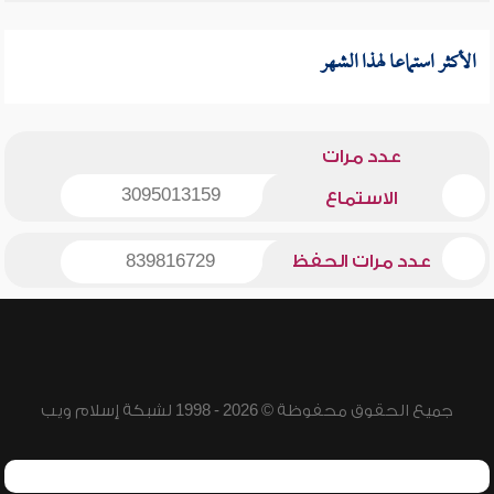
الأكثر استماعا لهذا الشهر
عدد مرات
3095013159
الاستماع
عدد مرات الحفظ
839816729
جميع الحقوق محفوظة © 2026 - 1998 لشبكة إسلام ويب