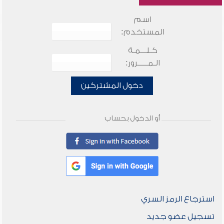
اسم
المستخدم:
كـلـــمـة
الـمـــــرور:
دخول المشتركين
أو الدخول بحساب
استرجاع الرمز السري
تسجيل عضو جديد