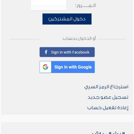
الـمـــــرور:
دخول المشتركين
أو الدخول بحساب
استرجاع الرمز السري
تسجيل عضو جديد
إعادة تفعيل حساب