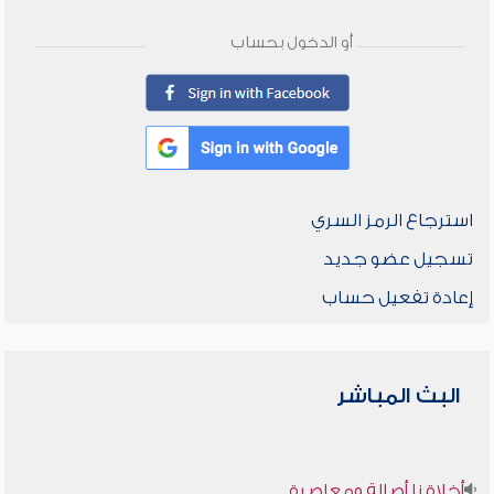
أو الدخول بحساب
استرجاع الرمز السري
تسجيل عضو جديد
إعادة تفعيل حساب
البث المباشر
أخلاقنا أصالة ومعاصرة