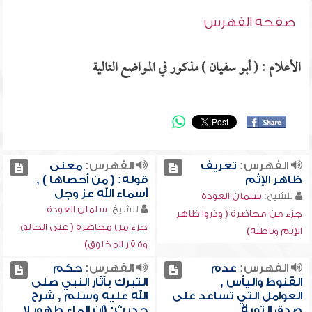
صفحة الفهرس
الأعلام : ( أبو سفيان ) مذكور في المواضع التالية
الفهرس:
تعريف
الفهرس:
معنى
ظاهر الإثم
قوله: ( من أحصاها ) ,
أسماء الله عز وجل
للشيخ:
سلمان العودة
للشيخ:
سلمان العودة
جزء من محاضرة ( وذروا ظاهر
جزء من محاضرة ( غنى الخالق
الإثم وباطنه)
وفقر المخلوق)
الفهرس:
عدم
الفهرس:
حكم
القنوط واليأس ,
التبرك بآثار النبي صلى
العوامل التي تساعد على
الله عليه وسلم , شرح
صدق التوبة
حديث: (إن الماء طهور لا