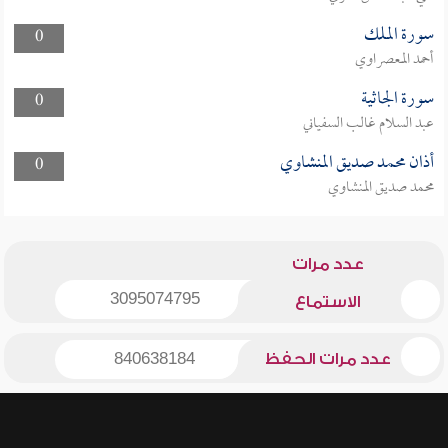
سورة الملك
0
أحمد المعصراوي
سورة الجاثية
0
عبد السلام غالب السفياني
أذان محمد صديق المنشاوي
0
محمد صديق المنشاوي
عدد مرات
3095074795
الاستماع
عدد مرات الحفظ
840638184