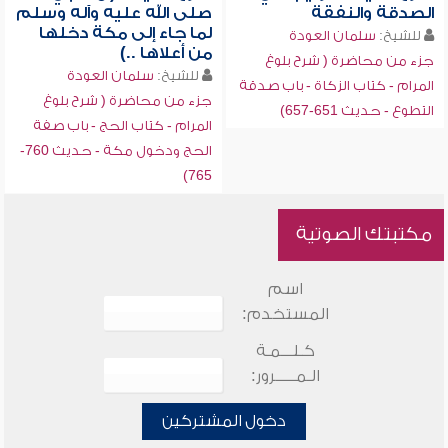
الصدقة والنفقة
صلى الله عليه وآله وسلم
لما جاء إلى مكة دخلها
للشيخ:
سلمان العودة
من أعلاها ..)
جزء من محاضرة ( شرح بلوغ
للشيخ:
سلمان العودة
المرام - كتاب الزكاة - باب صدقة
جزء من محاضرة ( شرح بلوغ
التطوع - حديث 651-657)
المرام - كتاب الحج - باب صفة
الحج ودخول مكة - حديث 760-
765)
مكتبتك الصوتية
اسم
المستخدم:
كـلـــمـة
الـمـــــرور:
دخول المشتركين