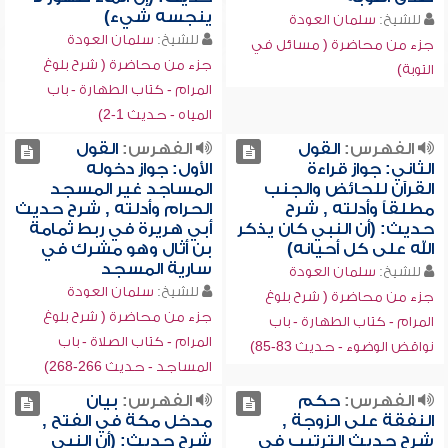
ينجسه شيء)
للشيخ:
سلمان العودة
للشيخ:
سلمان العودة
جزء من محاضرة ( مسائل في
جزء من محاضرة ( شرح بلوغ
التوبة)
المرام - كتاب الطهارة - باب
المياه - حديث 1-2)
الفهرس:
القول
الفهرس:
القول
الثاني: جواز قراءة
الأول: جواز دخوله
القرآن للحائض والجنب
المساجد غير المسجد
مطلقاً وأدلته , شرح
الحرام وأدلته , شرح حديث
حديث: (أن النبي كان يذكر
أبي هريرة في ربط ثمامة
الله على كل أحيانه)
بن أثال وهو مشرك في
سارية المسجد
للشيخ:
سلمان العودة
للشيخ:
سلمان العودة
جزء من محاضرة ( شرح بلوغ
جزء من محاضرة ( شرح بلوغ
المرام - كتاب الطهارة - باب
المرام - كتاب الصلاة - باب
نواقض الوضوء - حديث 83-85)
المساجد - حديث 266-268)
الفهرس:
حكم
الفهرس:
بيان
النفقة على الزوجة ,
مدخل مكة في الفتح ,
شرح حديث الترتيب في
شرح حديث: (أن النبي