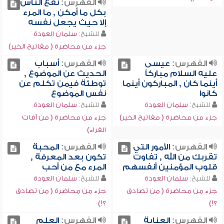
الفهرس:
نفع الناس
بكل ما أمكن , ما المرء
إلا حيث يجعل نفسه
للشيخ:
سلمان العودة
جزء من محاضرة ( مفاتيح الخير)
الفهرس:
عيسى
الفهرس:
أسباب
عليه السلام مباركاً
الحديث عن الموضوع ,
أينما كان , المباركون أينما
توطئة فيمن تكلم عن
كانوا
نفس الموضوع
للشيخ:
سلمان العودة
للشيخ:
سلمان العودة
جزء من محاضرة ( مفاتيح الخير)
جزء من محاضرة ( من آفات
القراء)
الفهرس:
الأمور التي
الفهرس:
المحبة
تقربك من الله , تفاوت
تكون بعد المعرفة ,
قلوب المؤمنين أنفسهم
المرء مع من أحب
للشيخ:
سلمان العودة
للشيخ:
سلمان العودة
جزء من محاضرة ( من تصادق
جزء من محاضرة ( من تصادق
؟!)
؟!)
الفهرس:
العناية
الفهرس:
العلم