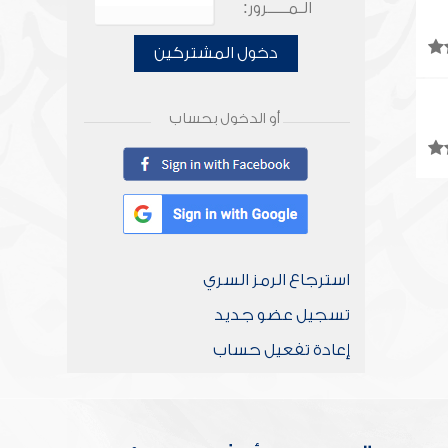
الـمـــــرور:
دخول المشتركين
أو الدخول بحساب
استرجاع الرمز السري
تسجيل عضو جديد
إعادة تفعيل حساب