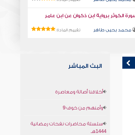
رة الكوثر برواية ابن ذكوان عن ابن عامر
محمد يحيى طاهر
تقييم المادة:
البث المباشر
قراءة صوتية لكتاب استمتع بحياتك " كتاب
ق
أخلاقنا أصالة ومعاصرة
في فنون التعامل - اذا لم يكن ما تريد فأرد
ف
ما يكون
وأمنهم من خوف 9
محمد العريفي
سلسلة محاضرات نفحات رمضانية
1444هـ