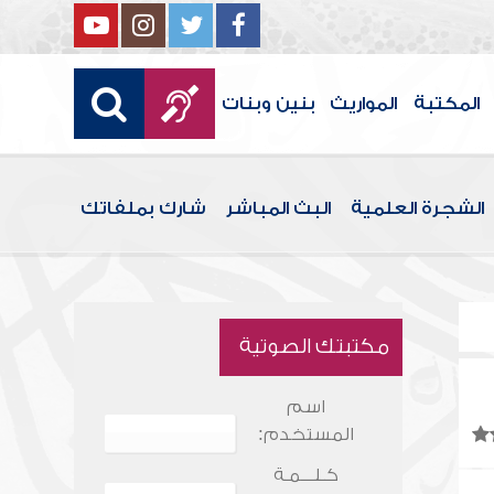
المكتبة
المواريث
بنين وبنات
الشجرة العلمية
البث المباشر
شارك بملفاتك
مكتبتك الصوتية
اسم
المستخدم:
كـلـــمـة