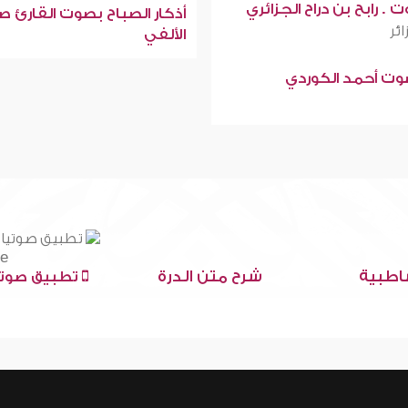
 . رابح بن دراح الجزائري
أذكار الصباح بصوت القارئ ص
ائر
الألفي
صوت أحمد الكوردي
اطبية
شرح متن الدرة
تطبيق صوتي