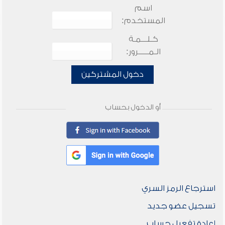
اسم
المستخدم:
كـلـــمـة
الـمـــــرور:
دخول المشتركين
أو الدخول بحساب
استرجاع الرمز السري
تسجيل عضو جديد
إعادة تفعيل حساب