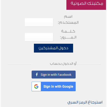
مكتبتك الصوتية
اسم
المستخدم:
كـلـــمـة
الـمـــــرور:
دخول المشتركين
أو الدخول بحساب
استرجاع الرمز السري