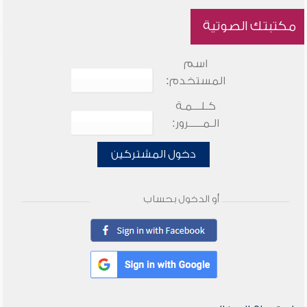
مكتبتك الصوتية
اسم
المستخدم:
كـلـــمـة
الـمـــــرور:
دخول المشتركين
أو الدخول بحساب