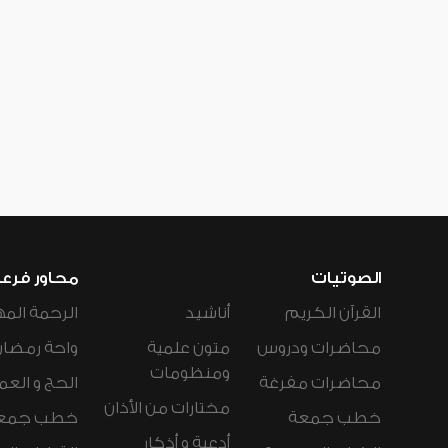
الصوتيات
محاور فرع
القرآن الكريم
أناشيد
الرحمة المه
محاضرات ودروس
متون علمية
واحة رمضان
ومنظومات
محاضرات مفرغة
الحج و العم
مختارات من الأذان
خطب جمعة
خطب جمع
أدعية و أذكار