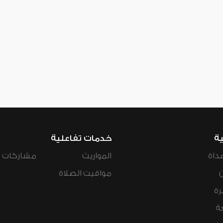
ية
خدمات تفاعلية
داة
المواريث
مشاركات ال
مواقيت الصلاة
رة
ة