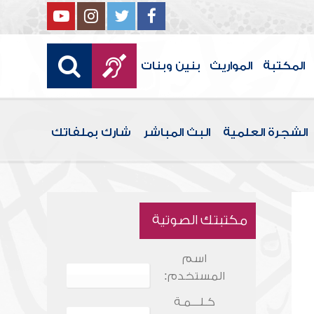
المكتبة
المواريث
بنين وبنات
الشجرة العلمية
البث المباشر
شارك بملفاتك
مكتبتك الصوتية
اسم
المستخدم:
كـلـــمـة