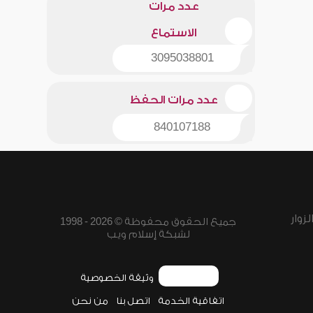
عدد مرات
الاستماع
3095038801
عدد مرات الحفظ
840107188
زوار
جميع الحقوق محفوظة © 2026 - 1998
لشبكة إسلام ويب
وثيقة الخصوصية
اتفاقية الخدمة
اتصل بنا
من نحن