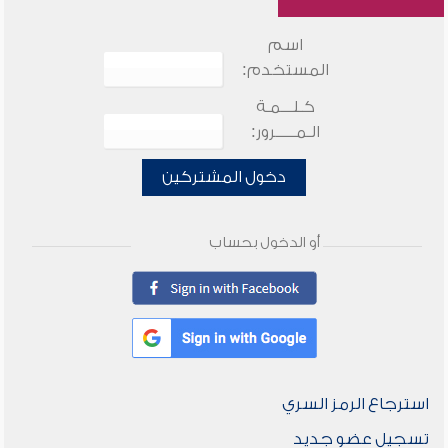
اسم
المستخدم:
كـلـــمـة
الـمـــــرور:
دخول المشتركين
أو الدخول بحساب
استرجاع الرمز السري
تسجيل عضو جديد