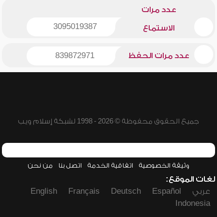
عدد مرات
3095019387
الاستماع
عدد مرات الحفظ
839872971
جميع الحقوق محفوظة © 2026 - 1998 لشبكة إسلام ويب
وثيقة الخصوصية
اتفاقية الخدمة
اتصل بنا
من نحن
لغات الموقع:
عربي
Español
Deutsch
Français
English
Indonesia