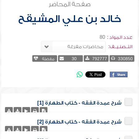
صفحة المحاضر
خالد بن علي المشيقح
عدد المواد :
80
التــصنـيــف:
330850
792777
30
مفضلة
شرح عمدة الفقه - كتاب الطهارة [1]
شرح عمدة الفقه - كتاب الطهارة [2]