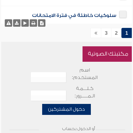
سلوكيات خاطئة في فترة الامتحانات
3
2
1
مكتبتك الصوتية
اسم
المستخدم:
كـلـــمـة
الـمـــــرور:
دخول المشتركين
أو الدخول بحساب