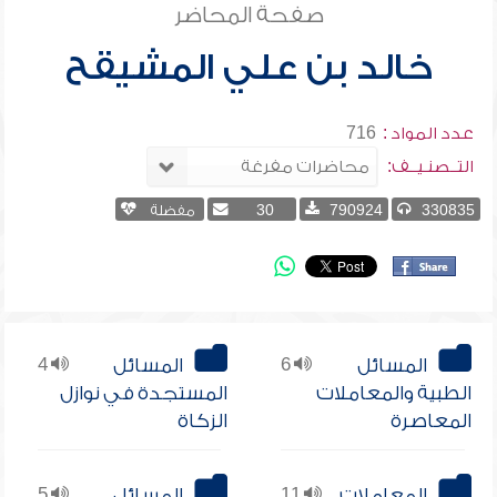
صفحة المحاضر
خالد بن علي المشيقح
عدد المواد :
716
التــصنـيــف:
330835
790924
30
مفضلة
المسائل
6
المسائل
4
الطبية والمعاملات
المستجدة في نوازل
المعاصرة
الزكاة
المعاملات
11
المسائل
5