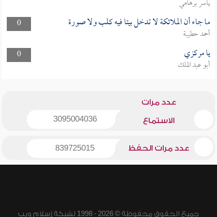
ياسر برهامي
ما جاء أن الملائكة لا تدخل بيتا فيه كلب ولا صورة
0
أحمد حطيبة
يا مركزي
0
أبو عبد الملك
عدد مرات
3095004036
الاستماع
عدد مرات الحفظ
839725015
جميع الحقوق محفوظة © 2026 - 1998 لشبكة إسلام ويب