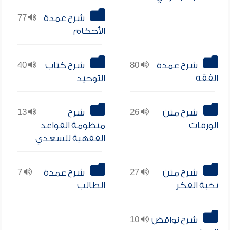
شرح عمدة
77
الأحكام
شرح عمدة
80
شرح كتاب
40
الفقه
التوحيد
شرح متن
26
شرح
13
الورقات
منظومة القواعد
الفقهية للسعدي
شرح متن
27
شرح عمدة
7
نخبة الفكر
الطالب
شرح نواقض
10