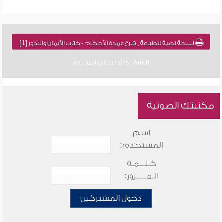
نسخة نصية للطباعة , شرح عمدة الأحكام - كتاب الأيمان والنذور [1]
للشيخ : خالد بن علي المشيقح
مكتبتك الصوتية
اسم
المستخدم:
كـلـــمـة
الـمـــــرور:
دخول المشتركين