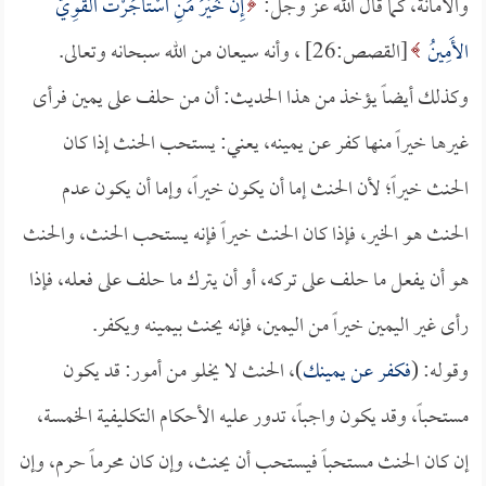
والأمانة، كما قال الله عز وجل:
إِنَّ خَيْرَ مَنِ اسْتَأْجَرْتَ الْقَوِيُّ
الأَمِينُ
[القصص:26] ، وأنه سيعان من الله سبحانه وتعالى.
وكذلك أيضاً يؤخذ من هذا الحديث: أن من حلف على يمين فرأى
غيرها خيراً منها كفر عن يمينه، يعني: يستحب الحنث إذا كان
الحنث خيراً؛ لأن الحنث إما أن يكون خيراً، وإما أن يكون عدم
الحنث هو الخير، فإذا كان الحنث خيراً فإنه يستحب الحنث، والحنث
هو أن يفعل ما حلف على تركه، أو أن يترك ما حلف على فعله، فإذا
رأى غير اليمين خيراً من اليمين، فإنه يحنث بيمينه ويكفر.
وقوله: (
فكفر عن يمينك
)، الحنث لا يخلو من أمور: قد يكون
مستحباً، وقد يكون واجباً، تدور عليه الأحكام التكليفية الخمسة،
إن كان الحنث مستحباً فيستحب أن يحنث، وإن كان محرماً حرم، وإن