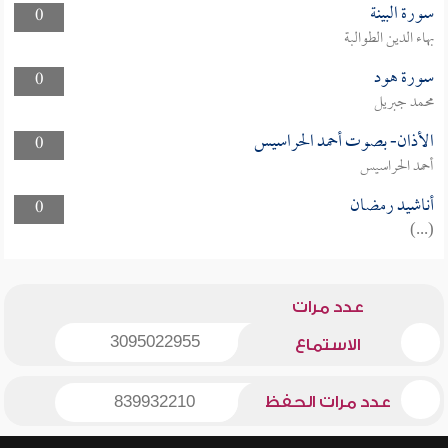
سورة البينة
0
بهاء الدين الطوالبة
سورة هود
0
محمد جبريل
الأذان- بصوت أحمد الحراسيس
0
أحمد الحراسيس
أناشيد رمضان
0
(...)
عدد مرات
3095022955
الاستماع
عدد مرات الحفظ
839932210