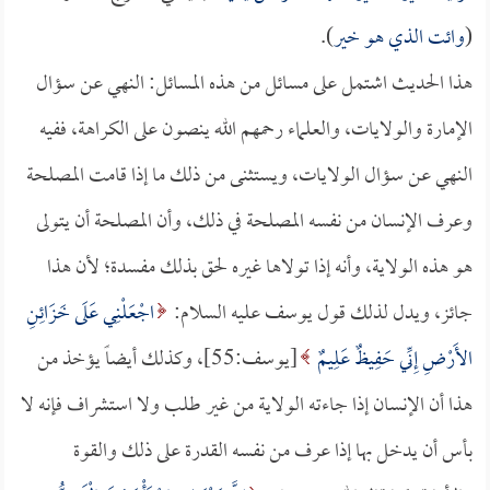
(
وائت الذي هو خير
).
هذا الحديث اشتمل على مسائل من هذه المسائل: النهي عن سؤال
الإمارة والولايات، والعلماء رحمهم الله ينصون على الكراهة، ففيه
النهي عن سؤال الولايات، ويستثنى من ذلك ما إذا قامت المصلحة
وعرف الإنسان من نفسه المصلحة في ذلك، وأن المصلحة أن يتولى
هو هذه الولاية، وأنه إذا تولاها غيره لحق بذلك مفسدة؛ لأن هذا
جائز، ويدل لذلك قول يوسف عليه السلام:
اجْعَلْنِي عَلَى خَزَائِنِ
الأَرْضِ إِنِّي حَفِيظٌ عَلِيمٌ
[يوسف:55]، وكذلك أيضاً يؤخذ من
هذا أن الإنسان إذا جاءته الولاية من غير طلب ولا استشراف فإنه لا
بأس أن يدخل بها إذا عرف من نفسه القدرة على ذلك والقوة