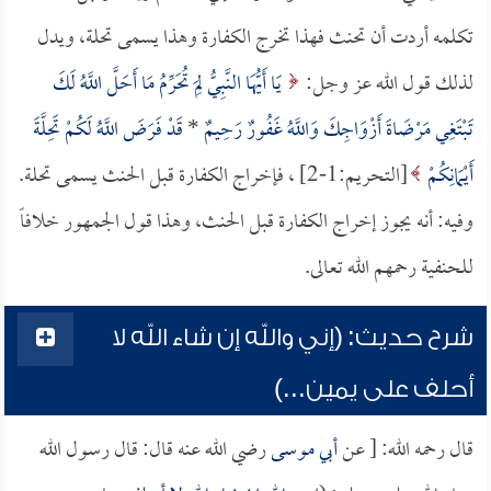
تكلمه أردت أن تحنث فهذا تخرج الكفارة وهذا يسمى تحلة، ويدل
لذلك قول الله عز وجل:
يَا أَيُّهَا النَّبِيُّ لِمَ تُحَرِّمُ مَا أَحَلَّ اللَّهُ لَكَ
تَبْتَغِي مَرْضَاةَ أَزْوَاجِكَ وَاللَّهُ غَفُورٌ رَحِيمٌ
*
قَدْ فَرَضَ اللَّهُ لَكُمْ تَحِلَّةَ
أَيْمَانِكُمْ
[التحريم:1-2] ، فإخراج الكفارة قبل الحنث يسمى تحلة.
وفيه: أنه يجوز إخراج الكفارة قبل الحنث، وهذا قول الجمهور خلافاً
للحنفية رحمهم الله تعالى.
شرح حديث: (إني والله إن شاء الله لا
أحلف على يمين...)
قال رحمه الله: [ عن
أبي موسى
رضي الله عنه قال: قال رسول الله