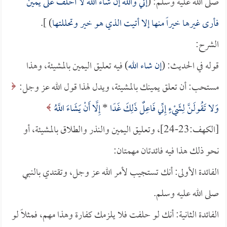
صلى الله عليه وسلم: (
إني والله إن شاء الله لا أحلف على يمين
فأرى غيرها خيراً منها إلا أتيت الذي هو خير وتحللتها
) ].
الشرح:
قوله في الحديث: (
إن شاء الله
) فيه تعليق اليمين بالمشيئة، وهذا
مستحب: أن تعلق يمينك بالمشيئة، ويدل لهذا قول الله عز وجل:
وَلا تَقُولَنَّ لِشَيْءٍ إِنِّي فَاعِلٌ ذَلِكَ غَدًا
*
إِلَّا أَنْ يَشَاءَ اللَّهُ
[الكهف:23-24]، وتعليق اليمين والنذر والطلاق بالمشيئة، أو
نحو ذلك هذا فيه فائدتان مهمتان:
الفائدة الأولى: أنك تستجيب لأمر الله عز وجل، وتقتدي بالنبي
صلى الله عليه وسلم.
الفائدة الثانية: أنك لو حلفت فلا يلزمك كفارة وهذا مهم، فمثلاً لو