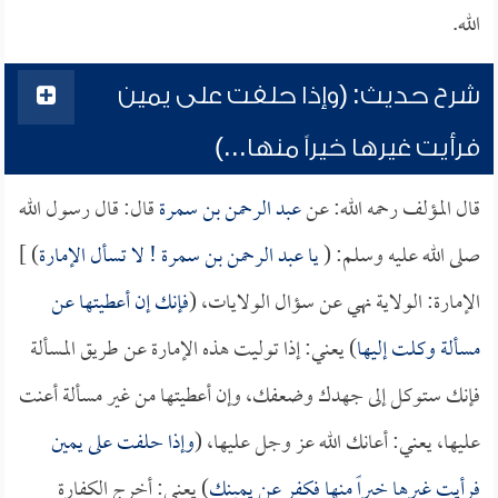
الله.
شرح حديث: (وإذا حلفت على يمين
فرأيت غيرها خيراً منها...)
قال المؤلف رحمه الله: عن
عبد الرحمن بن سمرة
قال: قال رسول الله
صلى الله عليه وسلم: (
يا
عبد الرحمن بن سمرة
! لا تسأل الإمارة
) ]
الإمارة: الولاية نهي عن سؤال الولايات، (
فإنك إن أعطيتها عن
مسألة وكلت إليها
) يعني: إذا توليت هذه الإمارة عن طريق المسألة
فإنك ستوكل إلى جهدك وضعفك، وإن أعطيتها من غير مسألة أعنت
عليها، يعني: أعانك الله عز وجل عليها، (
وإذا حلفت على يمين
فرأيت غيرها خيراً منها فكفر عن يمينك
) يعني: أخرج الكفارة