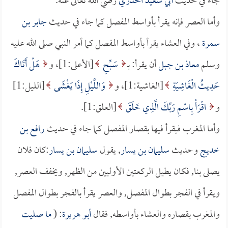
جاء في حديث
أبي سعيد الخدري
رضي الله تعالى عنه.
وأما العصر فإنه يقرأ بأواسط المفصل كما جاء في حديث
جابر بن
سمرة
، وفي العشاء يقرأ بأواسط المفصل كما أمر النبي صلى الله عليه
وسلم
معاذ بن جبل
أن يقرأ: بـ
سَبِّحِ
[الأعلى:1]، و
هَلْ أَتَاكَ
حَدِيثُ الْغَاشِيَةِ
[الغاشية:1]، و
وَاللَّيْلِ إِذَا يَغْشَى
[الليل:1]
و
اقْرَأْ بِاسْمِ رَبِّكَ الَّذِي خَلَقَ
[العلق:1].
وأما المغرب فيقرأ فيها بقصار المفصل كما جاء في حديث
رافع بن
خديج
وحديث
سليمان بن يسار
, يقول
سليمان بن يسار
:كان فلان
يصلى بنا, فكان يطيل الركعتين الأوليين من الظهر, ويخفف العصر,
ويقرأ في الفجر بطوال المفصل, والعصر يقرأ بالفجر بطوال المفصل
والمغرب بقصاره والعشاء بأواسطه, فقال
أبو هريرة
: (
ما صليت