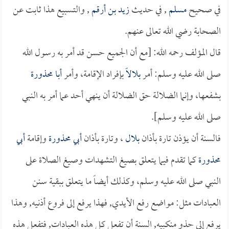
في صحيح
مسلم
, في حديث
زيد بن أرقم
, والتسبيع هذا ثابت عن
الصحابة رضي الله تعالى عنهم.
قال المؤلف رحمه الله: [مع أن الجميع حسن قد أمر به رسول الله
صلى الله عليه وسلم: أمر
بلالاً
بإفراد الإقامة، وأمر
أبا محذورة
بشفعها، وإنما الضلالة حق الضلالة أن ينهي أحد عما أمر به النبي
صلى الله عليه وسلم].
فالسنة أن يؤذن تارة بأذان
بلال
، وتارة بأذان
أبي محذورة
وإقامة
أبي
محذورة
كما تقدم فيما يتعلق بصيغ التشهدات وصيغ الصلاة على
النبي صلى الله عليه وسلم، وكذلك أيضاً ما يتعلق ببقية سنن
العبادات مثل: مواضع رفع الأيدي, فهذا يرفع إلى فروع أذنيه, وهذا
يرفع إلى حذو منكبيه, السنة أن تفعل كل هذه العبادات, فتفعل هذه