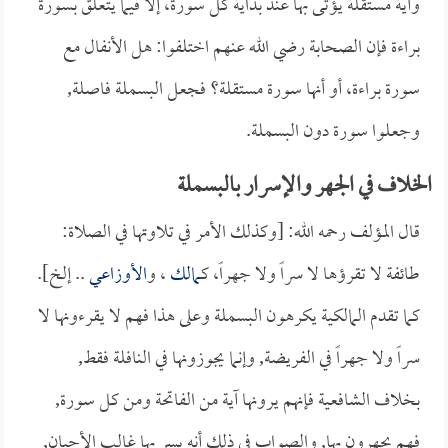
وآية مستقلة يؤتى بها عند بداية كل سورة، إلا فيما يتعلق بسورة
براءة فإن الصحابة رضي الله عنهم اختلفوا: هل الأنفال مع
سورة براءة، أو أنها سورة مستقلة؟ فجعل البسملة فاصلة,
وجعلوا سورة دون البسملة.
الخلاف في الجهر والإسرار بالبسملة
قال المؤلف رحمه الله: [وكذلك الأمر في تلاوتها في الصلاة:
طائفة لا تقرؤها لا سراً ولا جهراً، كـ
مالك
، و
الأوزاعي
.. إلخ].
كما تقدم المالكية يكرهون البسملة وعلى هذا فهم لا يقرءونها لا
سراً ولا جهراً في الفريضة, وإنما يجوزونها في النافلة فقط,
بخلاف الشافعية فإنهم يرونها آية من الفاتحة ومن كل سورة,
فهم يجهرون بها, والصواب في ذلك أنه يسر بها غالب الأحيان,