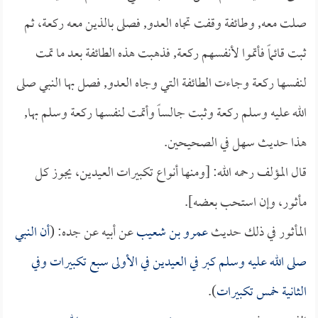
صلت معه, وطائفة وقفت تجاه العدو, فصلى بالذين معه ركعة، ثم
ثبت قائماً فأتموا لأنفسهم ركعة, فذهبت هذه الطائفة بعد ما تمت
لنفسها ركعة وجاءت الطائفة التي وجاه العدو, فصل بها النبي صلى
الله عليه وسلم ركعة وثبت جالساً وأتمت لنفسها ركعة وسلم بها,
هذا حديث سهل في الصحيحين.
قال المؤلف رحمه الله: [ومنها أنواع تكبيرات العيدين، يجوز كل
مأثور، وإن استحب بعضه].
المأثور في ذلك حديث
عمرو بن شعيب
عن أبيه عن جده: (
أن النبي
صلى الله عليه وسلم كبر في العيدين في الأولى سبع تكبيرات وفي
الثانية خمس تكبيرات
).