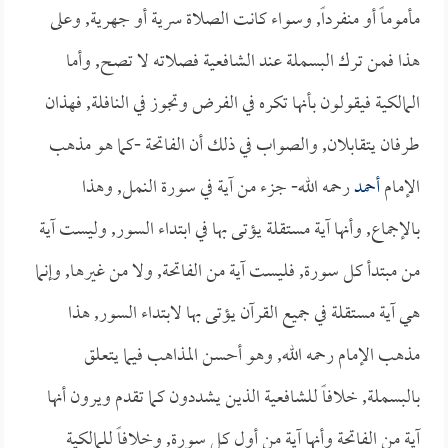
مأموماً أو منفرداً, وسواء كانت الصلاة سرية أو جهرية, وعلى
هذا فمن ترك البسملة عند الشافعية فصلاته لا تصح, وأما
المالكية فيقولون بأنها تكره في الفرض وتجوز في النافلة, فهذان
طرفان يتقابلان, والصواب في ذلك أن الفاتحة -كما هو مذهب
الإمام
أحمد
رحمه الله- جزء من آية في سورة النمل, وهذا
بالإجماع, وأنها آية مستقلة يؤتى بها في ابتداء السور, وليست آية
من مبتدأ كل سورة, فليست آية من الفاتحة, ولا من غيرها, وإنما
هي آية مستقلة في جميع القرآن يؤتى بها لابتداء السور, هذا
مذهب الإمام رحمه الله, وهو أحسن المذاهب فيما يتعلق
بالبسملة, خلافاً للشافعية الذين يشددون كما تقدم ويرون أنها
آية من الفاتحة وأنها آية من أول كل سورة, وخلافاً للمالكية