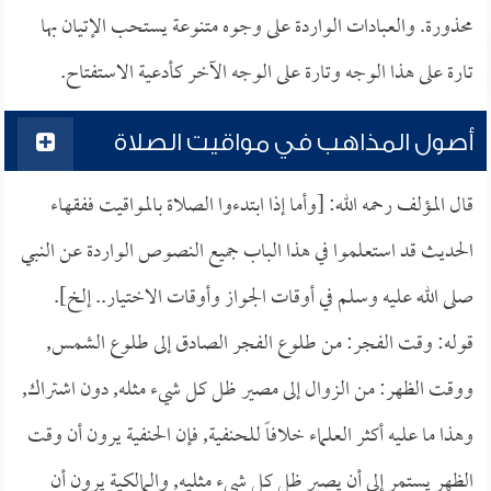
محذورة. والعبادات الواردة على وجوه متنوعة يستحب الإتيان بها
تارة على هذا الوجه وتارة على الوجه الآخر كأدعية الاستفتاح.
أصول المذاهب في مواقيت الصلاة
قال المؤلف رحمه الله: [وأما إذا ابتدءوا الصلاة بالمواقيت ففقهاء
الحديث قد استعلموا في هذا الباب جميع النصوص الواردة عن النبي
صلى الله عليه وسلم في أوقات الجواز وأوقات الاختيار.. إلخ].
قوله: وقت الفجر: من طلوع الفجر الصادق إلى طلوع الشمس,
ووقت الظهر: من الزوال إلى مصير ظل كل شيء مثله, دون اشتراك,
وهذا ما عليه أكثر العلماء خلافاً للحنفية, فإن الحنفية يرون أن وقت
الظهر يستمر إلى أن يصير ظل كل شيء مثليه, والمالكية يرون أن