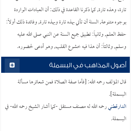
تارة، وهذه تارة, كما ذكرنا القاعدة في ذلك: أن العبادات الواردة
بوجوه متنوعة, السنة أن تأتي بهذه تارة وبهذه تارة, وفائدة ذلك أولاً:
حفظ العلم, وثانياً: تطبيق جميع السنة عن النبي صلى الله عليه
وسلم, وثالثاً: أن هذا فيه خشوع القلب, وهو أدعى لحضوره.
أصول المذاهب في البسملة
قال المؤلف رحمه الله: [فأما صفة الصلاة فمن شعائرها مسألة
البسملة].
الدارقطني
رحمه الله له مصنف مستقل -كما أشار الشيخ رحمه الله- في
البسملة.