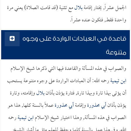
الجمل عشراً, يختار إقامة
بلال
مع تثنية (قد قامت الصلاة) يعني مرة
واحدة فقط, فتكون عنده عشراً.
قاعدة في العبادات الواردة على وجوه
متنوعة
والصواب في هذه المسألة والقاعدة فيها التي ذكرها شيخ الإسلام
ابن تيمية
رحمه الله: أن العبادات الواردة على وجوه متنوعة يستحب
أن يؤتى بهذا تارة وبهذا تارة, فتارة يؤذن بأذان
بلال
وإقامته، وتارة
يؤذن بأذان
أبي محذورة
وإقامة
أبي محذورة
عملاً بالسنة كلها, هذا هو
الصواب في هذه المسألة, وهذا اختيار شيخ الإسلام
ابن تيمية
رحمه
الله, وفي هذا عمل بالسنة كلها وحفظ للعلم مثل ما أشار الشيخ