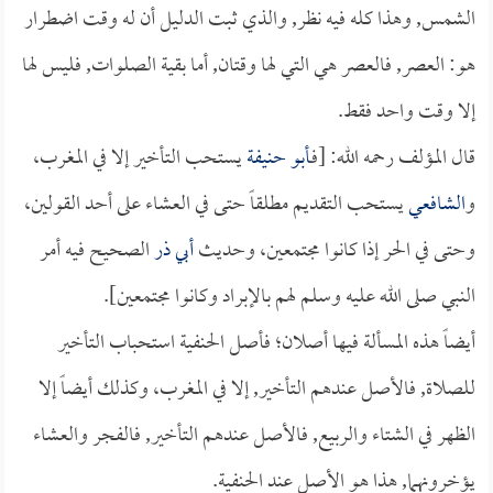
الشمس, وهذا كله فيه نظر, والذي ثبت الدليل أن له وقت اضطرار
هو: العصر, فالعصر هي التي لها وقتان, أما بقية الصلوات, فليس لها
إلا وقت واحد فقط.
قال المؤلف رحمه الله: [فـ
أبو حنيفة
يستحب التأخير إلا في المغرب،
و
الشافعي
يستحب التقديم مطلقاً حتى في العشاء على أحد القولين،
وحتى في الحر إذا كانوا مجتمعين، وحديث
أبي ذر
الصحيح فيه أمر
النبي صلى الله عليه وسلم لهم بالإبراد وكانوا مجتمعين].
أيضاً هذه المسألة فيها أصلان؛ فأصل الحنفية استحباب التأخير
للصلاة, فالأصل عندهم التأخير, إلا في المغرب، وكذلك أيضاً إلا
الظهر في الشتاء والربيع, فالأصل عندهم التأخير, فالفجر والعشاء
يؤخرونهما, هذا هو الأصل عند الحنفية.