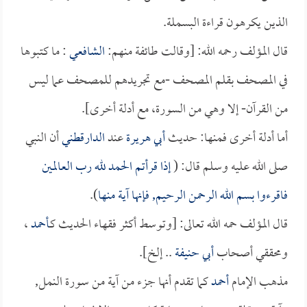
الذين يكرهون قراءة البسملة.
قال المؤلف رحمه الله: [وقالت طائفة منهم:
الشافعي
: ما كتبوها
في المصحف بقلم المصحف -مع تجريدهم للمصحف عما ليس
من القرآن- إلا وهي من السورة، مع أدلة أخرى].
أما أدلة أخرى فمنها: حديث
أبي هريرة
عند
الدارقطني
أن النبي
صلى الله عليه وسلم قال: (
إذا قرأتم الحمد لله رب العالمين
فاقرءوا بسم الله الرحمن الرحيم, فإنها آية منها
).
قال المؤلف حمه الله تعالى: [وتوسط أكثر فقهاء الحديث كـ
أحمد
،
ومحققي أصحاب
أبي حنيفة
.. إلخ].
مذهب الإمام
أحمد
كما تقدم أنها جزء من آية من سورة النمل,