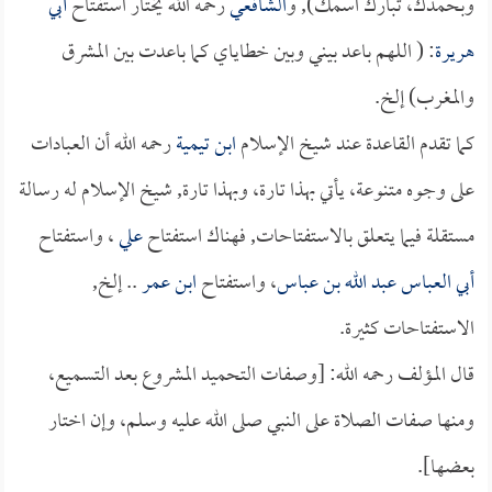
وبحمدك، تبارك اسمك), و
الشافعي
رحمه الله يختار استفتاح
أبي
هريرة
: ( اللهم باعد بيني وبين خطاياي كما باعدت بين المشرق
والمغرب) إلخ.
كما تقدم القاعدة عند شيخ الإسلام
ابن تيمية
رحمه الله أن العبادات
على وجوه متنوعة، يأتي بهذا تارة، وبهذا تارة, شيخ الإسلام له رسالة
مستقلة فيما يتعلق بالاستفتاحات, فهناك استفتاح
علي
، واستفتاح
أبي العباس عبد الله بن عباس
، واستفتاح
ابن عمر
.. إلخ,
الاستفتاحات كثيرة.
قال المؤلف رحمه الله: [وصفات التحميد المشروع بعد التسميع،
ومنها صفات الصلاة على النبي صلى الله عليه وسلم، وإن اختار
بعضها].