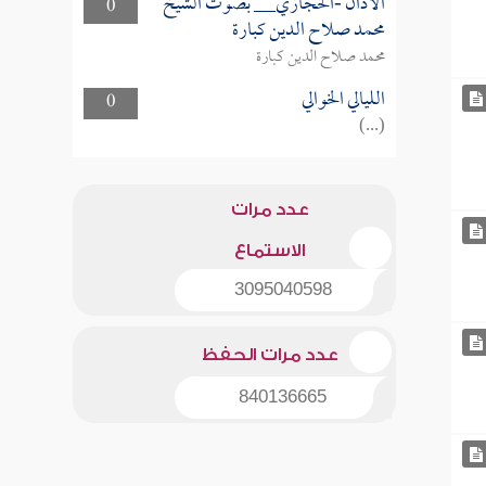
الأذان -الحجازي__ بصوت الشيخ
0
محمد صلاح الدين كبارة
محمد صلاح الدين كبارة
الليالي الخوالي
0
(...)
عدد مرات
الاستماع
3095040598
عدد مرات الحفظ
840136665