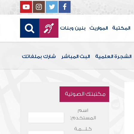
المكتبة
المواريث
بنين وبنات
الشجرة العلمية
البث المباشر
شارك بملفاتك
مكتبتك الصوتية
اسم
المستخدم:
كـلـــمـة