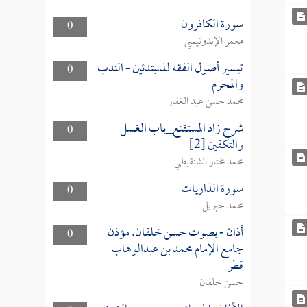
سورة الكافرون
0
معمر الإندونيسي
تيسير أصول الفقه للمبتدئين - الندب
0
والمحرم
محمد حسن عبد الغفار
شرح زاد المستقنع_باب الغسل
0
والتكفين [2]
محمد مختار الشنقيطي
سورة الذاريات
0
محمد جبريل
أذان - بصوت حسن خلفان. مؤذن
0
جامع الإمام محمد بن عبدالوهاب –
قطر
حسن خلفان