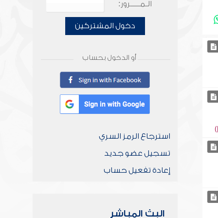
الـمـــــرور:
دخول المشتركين
أو الدخول بحساب
استرجاع الرمز السري
تسجيل عضو جديد
إعادة تفعيل حساب
البث المباشر