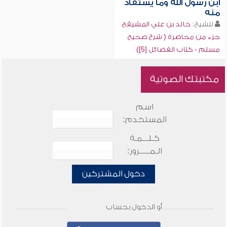
ابن رسول الله وما يستفاد
منه
للشيخ:
خالد بن علي المشيقح
جزء من محاضرة ( شرح صحيح
مسلم - كتاب الفضائل [5])
مكتبتك الصوتية
اسم
المستخدم:
كـلـــمـة
الـمـــــرور:
دخول المشتركين
أو الدخول بحساب