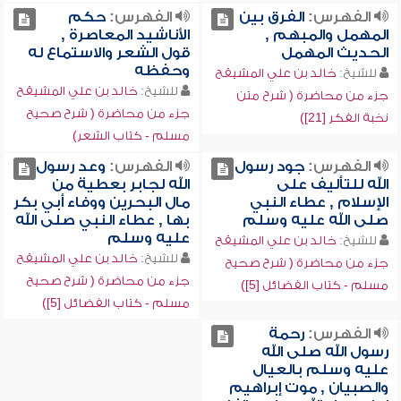
الفهرس:
الفرق بين
الفهرس:
حكم
المهمل والمبهم ,
الأناشيد المعاصرة ,
الحديث المهمل
قول الشعر والاستماع له
وحفظه
للشيخ:
خالد بن علي المشيقح
للشيخ:
خالد بن علي المشيقح
جزء من محاضرة ( شرح متن
جزء من محاضرة ( شرح صحيح
نخبة الفكر [21])
مسلم - كتاب الشعر)
الفهرس:
جود رسول
الفهرس:
وعد رسول
الله للتأليف على
الله لجابر بعطية من
الإسلام , عطاء النبي
مال البحرين ووفاء أبي بكر
صلى الله عليه وسلم
بها , عطاء النبي صلى الله
عليه وسلم
للشيخ:
خالد بن علي المشيقح
للشيخ:
خالد بن علي المشيقح
جزء من محاضرة ( شرح صحيح
جزء من محاضرة ( شرح صحيح
مسلم - كتاب الفضائل [5])
مسلم - كتاب الفضائل [5])
الفهرس:
رحمة
رسول الله صلى الله
عليه وسلم بالعيال
والصبيان , موت إبراهيم