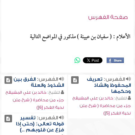
صفحة الفهرس
الأعلام : ( سفيان بن عيينة ) مذكور في المواضع التالية
الفهرس:
تعريف
الفهرس:
الفرق بين
المحفوظ والشاذ
الشذوذ والعلة
وحكمها
للشيخ:
خالد بن علي المشيقح
للشيخ:
خالد بن علي المشيقح
جزء من محاضرة ( شرح متن
جزء من محاضرة ( شرح متن
نخبة الفكر [6])
نخبة الفكر [5])
الفهرس:
تفسير
قوله تعالى: (حتى إذا
فزع عن قلوبهم ..)