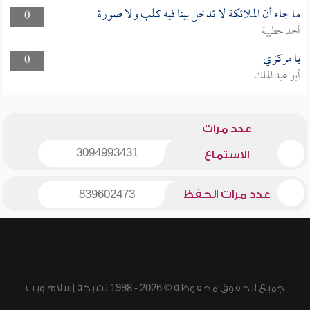
ما جاء أن الملائكة لا تدخل بيتا فيه كلب ولا صورة
0
أحمد حطيبة
يا مركزي
0
أبو عبد الملك
عدد مرات
3094993431
الاستماع
عدد مرات الحفظ
839602473
جميع الحقوق محفوظة © 2026 - 1998 لشبكة إسلام ويب