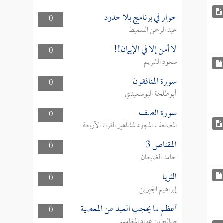
حوار في برنامج بلا حدود
0
عبد الرحمن السميط
لا أمن إلا في الإيمان!!
0
سعود الشريم
سورة المنافقون
0
أبوطلحة البوسعيدي
سورة الصف
0
المصحف المجود لمشاهير القراء الأربعة
المقناص 3
0
حامد الضبعان
الثريا
0
إبراهيم الجبرين
أعظم ما يحجب العبد عن المعصية
0
صالح بن عواد المغامسي