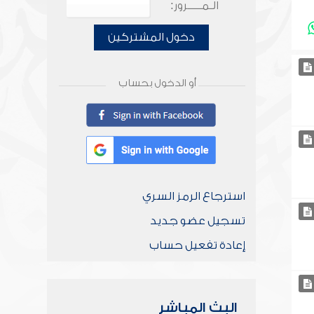
الـمـــــرور:
دخول المشتركين
أو الدخول بحساب
استرجاع الرمز السري
تسجيل عضو جديد
إعادة تفعيل حساب
البث المباشر