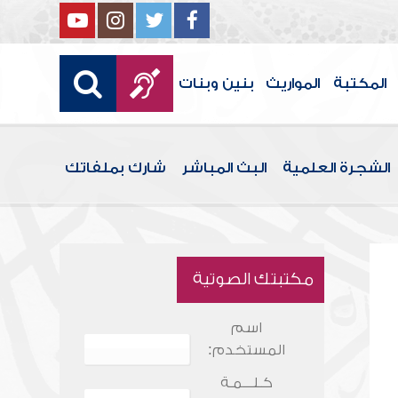
المكتبة
المواريث
بنين وبنات
الشجرة العلمية
البث المباشر
شارك بملفاتك
مكتبتك الصوتية
اسم
المستخدم:
كـلـــمـة