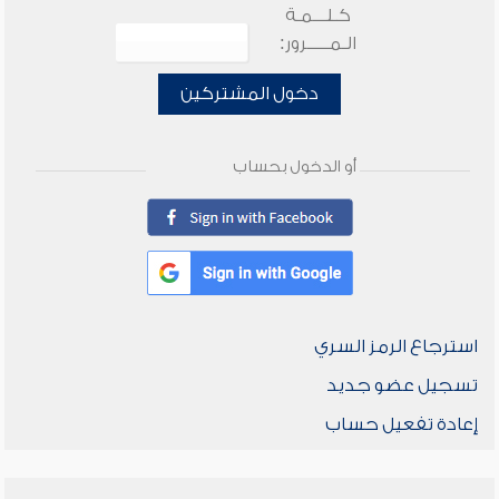
كـلـــمـة
الـمـــــرور:
دخول المشتركين
أو الدخول بحساب
استرجاع الرمز السري
تسجيل عضو جديد
إعادة تفعيل حساب