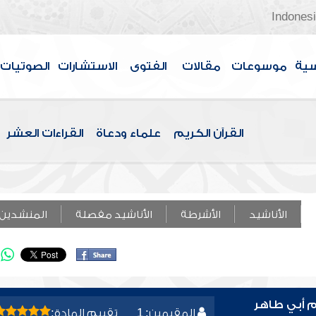
Indones
سية
موسوعات
مقالات
الفتوى
الاستشارات
الصوتيات
القرآن الكريم
علماء ودعاة
القراءات العشر
الأناشيد
الأشرطة
الأناشيد مفصلة
المنشدين
م أبي طاهر
المقيمين: 1
تقييم المادة: