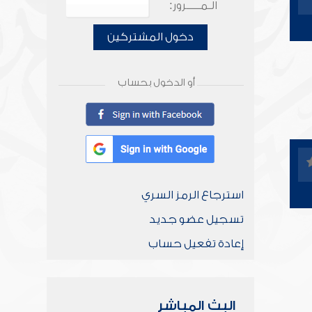
الـمـــــرور:
دخول المشتركين
أو الدخول بحساب
استرجاع الرمز السري
تسجيل عضو جديد
إعادة تفعيل حساب
البث المباشر