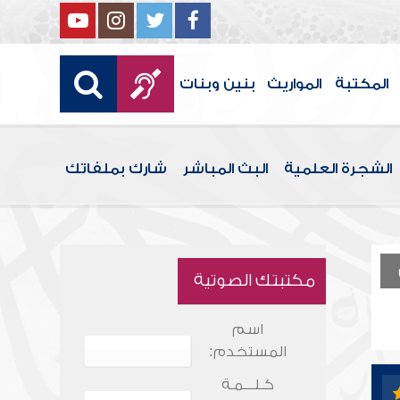
المكتبة
المواريث
بنين وبنات
الشجرة العلمية
البث المباشر
شارك بملفاتك
مكتبتك الصوتية
اسم
المستخدم:
كـلـــمـة