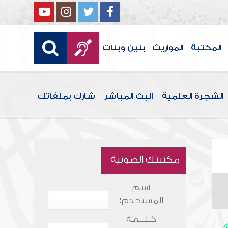
المكتبة
المواريث
بنين وبنات
الشجرة العلمية
البث المباشر
شارك بملفاتك
مكتبتك الصوتية
اسم
المستخدم:
كـلـــمـة