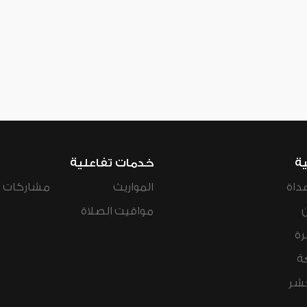
ية
خدمات تفاعلية
داة
المواريث
مشاركات ال
مواقيت الصلاة
رة
ة
عشر