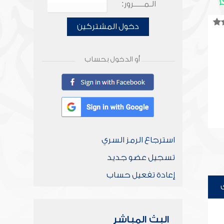
الـمـــــرور:
دخول المشتركين
أو الدخول بحساب
استرجاع الرمز السري
تسجيل عضو جديد
إعادة تفعيل حساب
البث المباشر