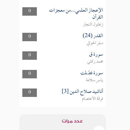
الإعجاز العلمي...من معجزات
0
القرآن
زغلول النجار
القدر (24)
0
سفر الحوالي
سورة ق
0
محمد ركابي
سورة فصّلت
0
ياسر سلامة
أناشيد صلاح الدين [3]
0
فرقة الاعتصام
عدد مرات