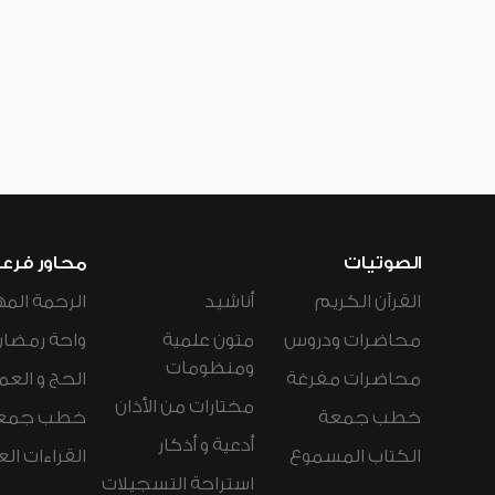
الصوتيات
محاور فرع
القرآن الكريم
أناشيد
الرحمة المه
محاضرات ودروس
متون علمية
واحة رمضان
ومنظومات
محاضرات مفرغة
الحج و العم
مختارات من الأذان
خطب جمعة
خطب جمع
أدعية و أذكار
الكتاب المسموع
القراءات ال
استراحة التسجيلات