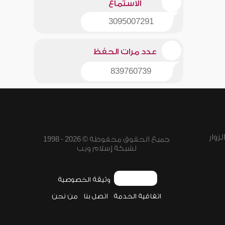
الاستماع
3095007291
عدد مرات الحفظ
839760739
زوار
جميع الحقوق محفوظة © 2026 - 1998
لشبكة إسلام ويب
وثيقة الخصوصية
اتفاقية الخدمة
اتصل بنا
من نحن