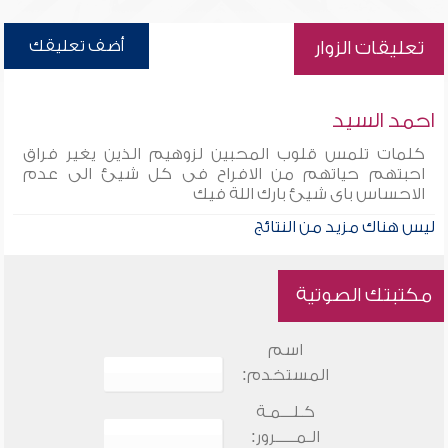
أضف تعليقك
تعليقات الزوار
احمد السيد
كلمات تلمس قلوب المحبين لزوهيم الذين يغير فراق
احبتهم حياتهم من الافراح فى كل شيئ الى عدم
الاحساس باى شيئ بارك اللة فيك
ليس هناك مزيد من النتائج
مكتبتك الصوتية
اسم
المستخدم:
كـلـــمـة
الـمـــــرور: