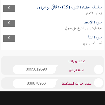
سلسلة الحضارة النبوية (19) - الخَلقُ من الرزق
0
زغلول النجار
سورة الإنفطار
0
عبد الرشيد بن الشيخ علي صوفي
سورة النبأ
0
أحمد المعصراوي
عدد مرات
3095019590
الاستماع
عدد مرات الحفظ
839878956