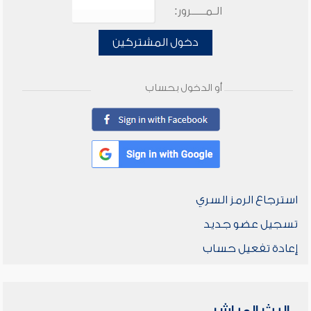
الـمـــــرور:
دخول المشتركين
أو الدخول بحساب
استرجاع الرمز السري
تسجيل عضو جديد
إعادة تفعيل حساب
البث المباشر