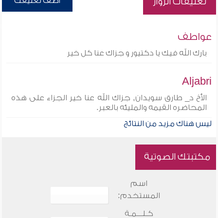
أضف تعليقك
تعليقات الزوار
عواطف
بارك الله فيك يا دكتيور و جزاك عنا كل خير
Aljabri
الأخ د_ طارق سويدان, جزاك الله عنا خير الجزاء على هذه
المحاضره القيمه والمليئه بالعبر.
ليس هناك مزيد من النتائج
مكتبتك الصوتية
اسم
المستخدم:
كـلـــمـة