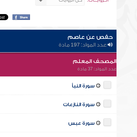
الــروايـــات:
حفص عن عاصم
عدد المواد: 197 مادة
المصحف المعلم
عدد المواد: 37 مادة
سورة النبأ
سورة النازعات
سورة عبس