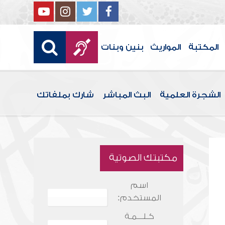
المكتبة
المواريث
بنين وبنات
الشجرة العلمية
البث المباشر
شارك بملفاتك
مكتبتك الصوتية
اسم
المستخدم:
كـلـــمـة