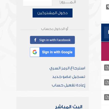
الـمـــــرور:
دخول المشتركين
أو الدخول بحساب
استرجاع الرمز السري
تسجيل عضو جديد
إعادة تفعيل حساب
البث المباشر