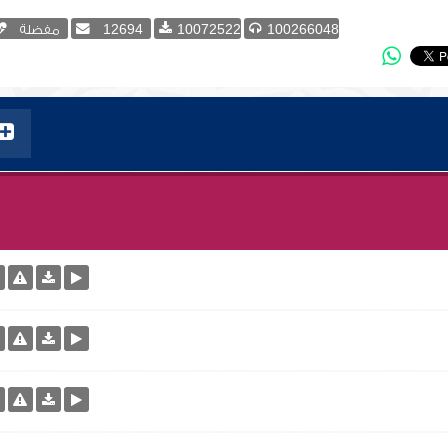
100266048
10072522
12694
مفضلة