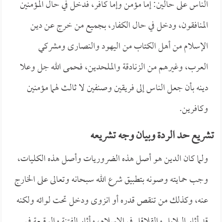
الناس على حالين: إما مؤمن وإما كافر، فدخل في حال المؤمنين
المنافقون، ودخل في حال الكفار، بجميع من خرج عن دين
الإسلام من أهل الكتاب من اليهود والنصارى ومشركي
العرب، وغيرهم من الزنادقة والملحدين، فحمى الله جل وعلا
دينه بأن جعل الناس إلى فريقين وصنفين لا ثالث لهما مؤمنين
وكافرين.
تشريع حد الردة وبيان وجه تشريعه
ولما كان الدين هو أصل هذه الضروريات وأصل هذه الكليات،
وجب حمايته وصونه بتطبيق شرع الله سبحانه وتعالى على الخارج
عنه، وكذلك من تنقص قدره أو انزوى ودخل تحت لوائه ولكنه
قد أثار البلابل والقلاقل في الإسلام، وأثار الفتنة والوقيعة في