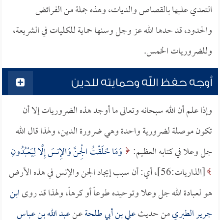
التعدي عليها بالقصاص والديات، وهذه جملة من الفرائض
والحدود، قد حدها الله عز وجل وسنها حماية للكليات في الشريعة،
وللضروريات الخمس.
أوجه حفظ الله وحمايته للدين
وإذا علم أن الله سبحانه وتعالى ما أوجد هذه الضروريات إلا أن
تكون موصلة لضرورية واحدة وهي ضرورة الدين، ولهذا قال الله
جل وعلا في كتابه العظيم:
وَمَا خَلَقْتُ الْجِنَّ وَالإِنسَ إِلَّا لِيَعْبُدُونِ
[الذاريات:56]، أي: أن سبب إيجاد الجن والإنس في هذه الأرض
هو لعبادة الله جل وعلا وتوحيده طوعاً أو كرهاً، ولهذا قد روى
ابن
جرير الطبري
من حديث
علي بن أبي طلحة
عن
عبد الله بن عباس