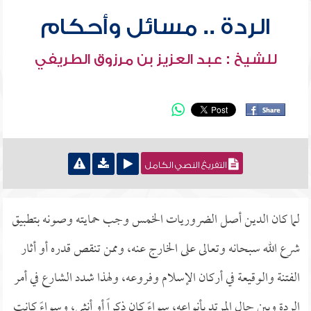
الردة .. مسائل وأحكام
للشيخ : عبد العزيز بن مرزوق الطريفي
التفريغ النصي الكامل
لما كان الدين أصل الضروريات الخمس وجب حمايته وصونه بتطبيق
شرع الله سبحانه وتعالى على الخارج عنه، وممن تنقص قدره أو أثار
الفتنة والوقيعة في أركان الإسلام وفروعه، ولهذا شدد الشارع في أمر
الردة وبين حال المرتد بأنواعه، سواءً كان ذكراً أو أنثى، وسواءً كانت