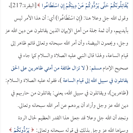
يُقَاتِلُونَكُمْ حَتَّى يَرُدُّوكُمْ عَنْ دِينِكُمْ إِنِ اسْتَطَاعُوا
[البقرة:217]،
وقول الله جل وعلا هنا: (إِنِ اسْتَطَاعُوا) أي: أن هذا الأمر ليس
بأيديهم، وأن ثمة جملة من أهل الإيمان الذين يقاتلون عن دين الله عز
وجل، ويحمون البيضة، وأن أمر الله سبحانه وتعالى قائم ظاهر إلى
قيام الساعة، ولهذا قال النبي عليه الصلاة والسلام كما جاء في
صحيح الإمام
مسلم
: (
لا تزال طائفة من أمتي ظاهرين على الحق
يقاتلون في سبيل الله إلى قيام الساعة
)، فقوله عليه الصلاة والسلام:
(ظاهرين)، ويقاتلون في سبيل الله، يعني: يقاتلون من حاربهم في
دين الله عز وجل وأراد أن يردهم عن أمر الله سبحانه وتعالى.
ونجد أن الله جل وعلا قد جعل هذا القدر العظيم لحال الردة
وسماها الله عز وجل بذلك في قوله سبحانه وتعالى:
يَرُدُّونَكُمْ