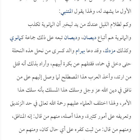
الأول ما يشهد له، ولهذا يقول
المتنبي
:
وكم لظلام الليل عندك من يد ليخبر أن المانوية تكذب
والمانوية هم أتباع
ديصان
، و
ديصان
تبعه على ذلك جماعة كـ
مانوي
وكذلك
مزدك
، وقد دعا
بهرام
والد كسرى من نحل هذه النحلة
حتى دخل في حماه، فقتلهم عن بكرة أبيهم، وأراد بذلك أنه قتل
من ارتد، وأخذ العرب هذا المصطلح لما وصل إليهم على من
نافق في دين الله عز وجل وسلك هذا المسلك بأنه سلك هذا
الأمر، ولهذا اختلف العلماء عليهم رحمة الله تعالى في حد الزنديق
وتعريفه على أمور كثيرة، وهذا أصله، منهم من قال: إنه المنافق،
ومنهم من قال: من ثبت كفره على أي حال كان، ومنهم من