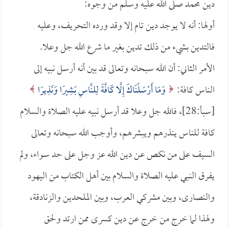
دين محمد صلى الله عليه وسلم من وجوه:
أولها: أنه لا يوجد دين تام إلا وقد ورده التحريف، وعليه
فالتدين بشيء من ذلك تدين بغير ما شرع الله جل وعلا.
الأمر الثاني: أن الله سبحانه وتعالى قد بين أنه أرسل نبيه إلى
الناس كافة:
وَمَا أَرْسَلْنَاكَ إِلَّا كَافَّةً لِلنَّاسِ بَشِيرًا وَنَذِيرًا
[سبأ:28]، فالله جل وعلا قد أرسل نبيه عليه الصلاة والسلام
كافة للناس ينذرهم ويبشرهم، وأوجب الله سبحانه وتعالى
السيف على من نكص عن دين الله عز وجل على حد سواء، ولم
يفرق النبي عليه الصلاة والسلام بين أهل الكتاب من اليهود
والنصارى، وبين مشركي العرب، وبين الملحدين والزنادقة،
ولهذا لما خرج من خرج عن دين كسرى ممن ارتد ولحق