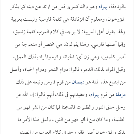
بالزنادقة،
بهرام
وهو والد كسرى قتل من ارتد عن دينه كما يذكر
المؤرخون، ومعلوم أن الزنادقة هي كلمة فارسية وليست بعربية
ولهذا يقول أهل العربية: لا يوجد في كلام العرب كلمة زنديق،
وإنما أصلها فارسي، ولهذا يقولون: هي مختصر أو مدموجة من
أصل كلمتين، وهي زن أي: الحياة، وكره والمراد بذلك العمل،
وقيل المراد بذلك الدهر، قالوا: دوام الدهر ودوام الحياة، وأصل
من ابتدع هذه الملة هو
ديصان
من قوم فارس وتبعه على ذلك
مزدك
من قوم
بهرام
، وعقيدتهم في ذلك أنهم قالوا: إن الله عز
وجل خلق النور والظلمات فاندمجتا فما كان من الشر فهو من
الظلمة، وما كان من الخير فهو من النور، ولعل لهذا الأمر ما
يذكره المؤرخون أصل فإنه وجد في كلام العرب من الصدر