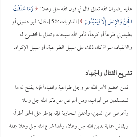
عليه رضوان الله تعالى قال في قول الله جل وعلا:
وَمَا خَلَقْتُ
الْجِنَّ وَالإِنسَ إِلَّا لِيَعْبُدُونِ
[الذاريات:56]، قال: ليوحدوني أو
يطيعوني طوعاً أو كرهاً، فأمر الله سبحانه وتعالى بالخضوع له
والانقياد، سواءً كان ذلك على سبيل الطواعية، أو سبيل الإكراه.
تشريع القتال والجهاد
فمن خضع لأمر الله عز وجل طواعية وانقياداً فإنه يفتح له ما
للمسلمين من أبواب، ومن أعرض عن ذكر الله جل وعلا
وأعرض عن الدين، وأعلن المحاربة فإنه يؤطر على الحق أطراً،
ويقاتل حماية لدين الله جل وعلا، ولهذا شرع الله جل وعلا جملة