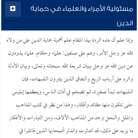
مسئولية الأمراء والعلماء في حماية
الدين
وإذا علم أن هذه الردة بهذا المقام علم أهمية حماية الدين على من ولاه
الله عز وجل الأمر، وهم على صنفين: علماء وحكام، علماء يذودون
عن دين الله عز وجل ببيان شريعة الله سبحانه وتعالى، وبيان الأدلة
والرد على أرباب الزيغ والنفاق الذين يثيرون الشبهات، فإن
الشبهات تبدأ صغيرة، ثم تضخم في آذان الناس، ويعظمها إبليس
حتى تتكون منها عقائد وأفكار، ولهذا من نظر في كتب المذاهب
والملل والنحل وجد من المذاهب الآلاف، ومن التيارات والأفكار
ما يزيد على ذلك، قد اندثرت واندثر أصحابها الذين قاتلوا في