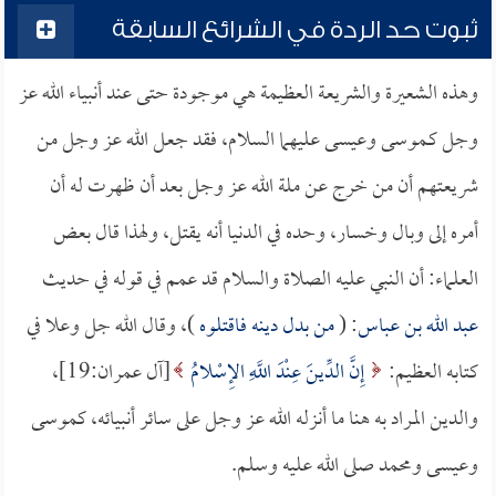
ثبوت حد الردة في الشرائع السابقة
وهذه الشعيرة والشريعة العظيمة هي موجودة حتى عند أنبياء الله عز
وجل كـموسى وعيسى عليهما السلام، فقد جعل الله عز وجل من
شريعتهم أن من خرج عن ملة الله عز وجل بعد أن ظهرت له أن
أمره إلى وبال وخسار، وحده في الدنيا أنه يقتل، ولهذا قال بعض
العلماء: أن النبي عليه الصلاة والسلام قد عمم في قوله في حديث
عبد الله بن عباس
: (
من بدل دينه فاقتلوه
)، وقال الله جل وعلا في
كتابه العظيم:
إِنَّ الدِّينَ عِنْدَ اللَّهِ الإِسْلامُ
[آل عمران:19]،
والدين المراد به هنا ما أنزله الله عز وجل على سائر أنبيائه، كموسى
وعيسى ومحمد صلى الله عليه وسلم.