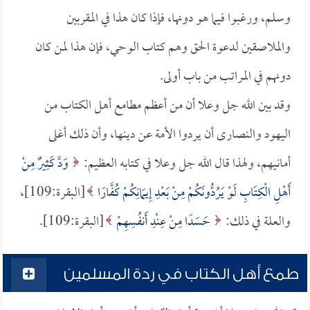
وسلم، ورغبوا فيما هو دونها، فإذا كان هذا في المقربين
والملاصقين لدعوة الحق وهم كتاب الوحي، فإن هذا لمن كان
دونهم في المراتب من باب أولى.
وقد بين الله جل وعلا أن من أعظم مطامع أهل الكتاب من
اليهود والنصارى أن يردوا الأمة عن دينها، وأن ذلك أغلى
أمانيهم، ولهذا قال الله جل وعلا في كتابه العظيم:
وَدَّ كَثِيرٌ مِنْ
أَهْلِ الْكِتَابِ لَوْ يَرُدُّونَكُمْ مِنْ بَعْدِ إِيمَانِكُمْ كُفَّارًا
[البقرة:109]،
والعلة في ذلك:
حَسَدًا مِنْ عِنْدِ أَنفُسِهِمْ
[البقرة:109].
طمع أهل الكتاب في ردة المسلمين