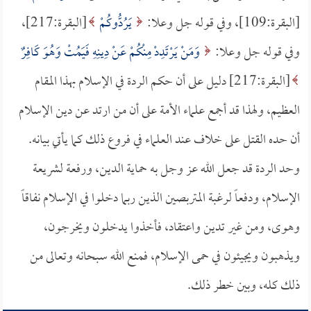
[البقرة:109]، وفي قوله جل وعلا:
يَرُدُّوكُمْ
[البقرة:217]،
وفي قوله جل وعلا:
وَمَنْ يَرْتَدِدْ مِنْكُمْ عَنْ دِينِهِ فَيَمُتْ وَهُوَ كَافِرٌ
[البقرة:217] دليل على أن حكم الردة في الإسلام بهذا المقام
العظيم، ولهذا قد أجمع علماء الأمة على أن من ارتد عن دين الإسلام
أن حده القتل على خلاف عند العلماء في فروع ذلك كما يأتي بيانه.
وحد الردة قد جعل الله عز وجل به حماية الدين، ورفعة لشريعة
الإسلام، ودفعاً لرغبة المتربصين الذين ربما دخلوا في الإسلام نفاقاً
وهوى، ومن غير تدين واعتقاد، فأخذوا يدخلون ويخرجون،
ويذهبون ويجيئون في حمى الإسلام، فمنع الله سبحانه وتعالى من
ذلك كله، وبين خطر ذلك.