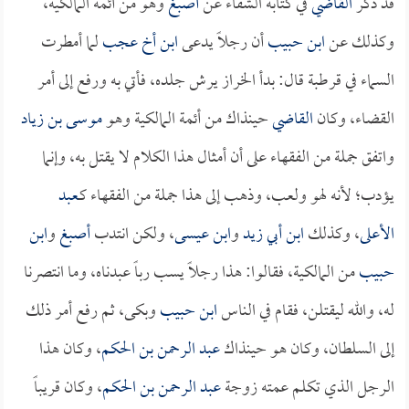
قد ذكر
القاضي
في كتابه الشفاء عن
أصبغ
وهو من أئمة المالكية،
وكذلك عن
ابن حبيب
أن رجلاً يدعى
ابن أخ عجب
لما أمطرت
السماء في قرطبة قال: بدأ الخراز يرش جلده، فأتي به ورفع إلى أمر
القضاء، وكان
القاضي
حينذاك من أئمة المالكية وهو
موسى بن زياد
واتفق جملة من الفقهاء على أن أمثال هذا الكلام لا يقتل به، وإنما
يؤدب؛ لأنه لهو ولعب، وذهب إلى هذا جملة من الفقهاء كـ
عبد
الأعلى
، وكذلك
ابن أبي زيد
و
ابن عيسى
، ولكن انتدب
أصبغ
و
ابن
حبيب
من المالكية، فقالوا: هذا رجلاً يسب رباً عبدناه، وما انتصرنا
له، والله ليقتلن، فقام في الناس
ابن حبيب
وبكى، ثم رفع أمر ذلك
إلى السلطان، وكان هو حينذاك
عبد الرحمن بن الحكم
، وكان هذا
الرجل الذي تكلم عمته زوجة
عبد الرحمن بن الحكم
، وكان قريباً