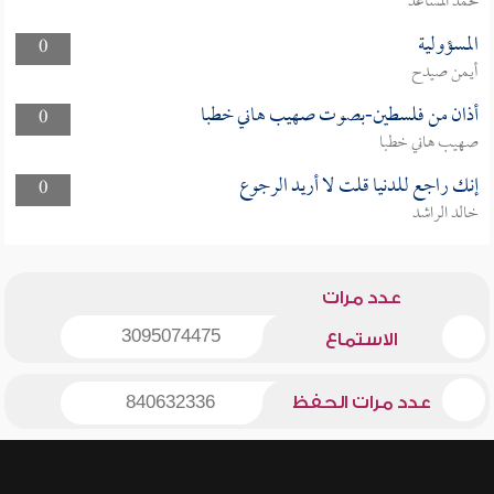
محمد المساعد
المسؤولية
0
أيمن صيدح
أذان من فلسطين-بصوت صهيب هاني خطبا
0
صهيب هاني خطبا
إنك راجع للدنيا قلت لا أريد الرجوع
0
خالد الراشد
عدد مرات
3095074475
الاستماع
عدد مرات الحفظ
840632336