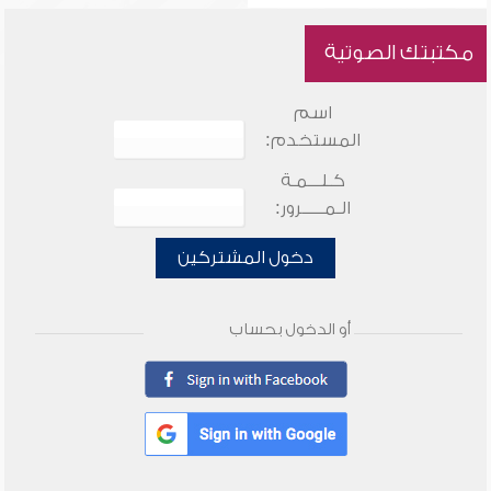
مكتبتك الصوتية
اسم
المستخدم:
كـلـــمـة
الـمـــــرور:
دخول المشتركين
أو الدخول بحساب