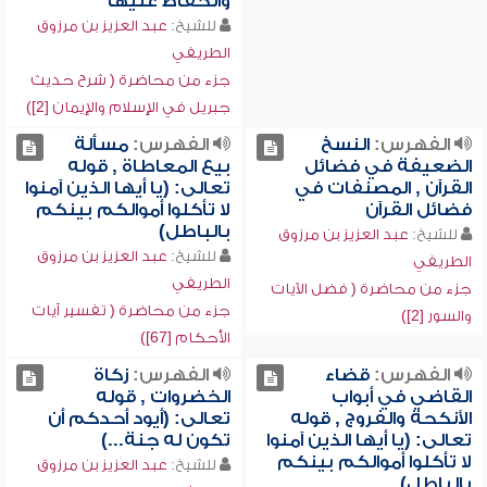
والحفاظ عليها
للشيخ:
عبد العزيز بن مرزوق
الطريفي
جزء من محاضرة ( شرح حديث
جبريل في الإسلام والإيمان [2])
الفهرس:
النسخ
الفهرس:
مسألة
الضعيفة في فضائل
بيع المعاطاة , قوله
القرآن , المصنفات في
تعالى: (يا أيها الذين آمنوا
فضائل القرآن
لا تأكلوا أموالكم بينكم
بالباطل)
للشيخ:
عبد العزيز بن مرزوق
للشيخ:
عبد العزيز بن مرزوق
الطريفي
الطريفي
جزء من محاضرة ( فضل الآيات
جزء من محاضرة ( تفسير آيات
والسور [2])
الأحكام [67])
الفهرس:
قضاء
الفهرس:
زكاة
القاضي في أبواب
الخضروات , قوله
الأنكحة والفروج , قوله
تعالى: (أيود أحدكم أن
تعالى: (يا أيها الذين آمنوا
تكون له جنة...)
لا تأكلوا أموالكم بينكم
للشيخ:
عبد العزيز بن مرزوق
بالباطل)