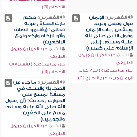
الأحكام [3])
الفهرس:
الإيمان
الفهرس:
حكم
قول وفعل ويزيد
تارك الصلاة , قوله
وينقص , باب الإيمان
تعالى: (وأقيموا الصلاة
وقول النبي صلى الله
وآتوا الزكاة واركعوا مع
عليه وسلم: (بني
الراكعين)
الإسلام على خمس)
للشيخ:
عبد العزيز بن مرزوق
للشيخ:
عبد العزيز بن مرزوق
الطريفي
الطريفي
جزء من محاضرة ( تفسير آيات
جزء من محاضرة ( شرح كتاب
الأحكام [3])
الإيمان من صحيح البخاري [1])
الفهرس:
ما جاء عن
الصحابة والسلف في
مسألة المسح على
الجوارب , حديث: (أن رسول
الله صلى الله عليه وسلم
مسح على الخفين
والجوربين)
للشيخ:
عبد العزيز بن مرزوق
الطريفي