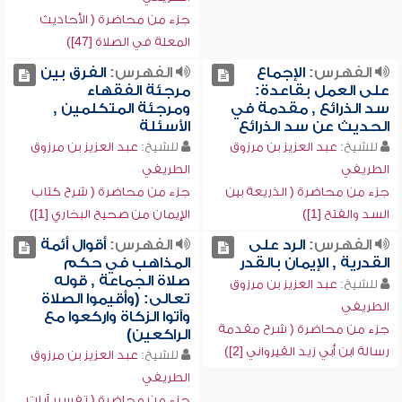
جزء من محاضرة ( الأحاديث
المعلة في الصلاة [47])
الفهرس:
الإجماع
الفهرس:
الفرق بين
على العمل بقاعدة:
مرجئة الفقهاء
سد الذرائع , مقدمة في
ومرجئة المتكلمين ,
الحديث عن سد الذرائع
الأسئلة
للشيخ:
عبد العزيز بن مرزوق
للشيخ:
عبد العزيز بن مرزوق
الطريفي
الطريفي
جزء من محاضرة ( الذريعة بين
جزء من محاضرة ( شرح كتاب
السد والفتح [1])
الإيمان من صحيح البخاري [1])
الفهرس:
الرد على
الفهرس:
أقوال أئمة
القدرية , الإيمان بالقدر
المذاهب في حكم
صلاة الجماعة , قوله
للشيخ:
عبد العزيز بن مرزوق
تعالى: (وأقيموا الصلاة
الطريفي
وآتوا الزكاة واركعوا مع
جزء من محاضرة ( شرح مقدمة
الراكعين)
رسالة ابن أبي زيد القيرواني [2])
للشيخ:
عبد العزيز بن مرزوق
الطريفي
جزء من محاضرة ( تفسير آيات