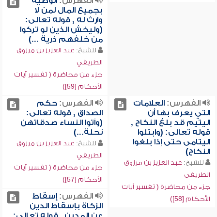
الفهرس:
الوصية
بجميع المال لمن لا
وارث له , قوله تعالى:
(وليخش الذين لو تركوا
من خلفهم ذرية ...)
للشيخ:
عبد العزيز بن مرزوق
الطريفي
جزء من محاضرة ( تفسير آيات
الأحكام [59])
الفهرس:
العلامات
الفهرس:
حكم
التي يعرف بها أن
الصداق , قوله تعالى:
اليتيم قد بلغ النكاح ,
(وآتوا النساء صدقاتهن
قوله تعالى: (وابتلوا
نحلة...)
اليتامى حتى إذا بلغوا
للشيخ:
عبد العزيز بن مرزوق
النكاح)
الطريفي
للشيخ:
عبد العزيز بن مرزوق
جزء من محاضرة ( تفسير آيات
الطريفي
الأحكام [57])
جزء من محاضرة ( تفسير آيات
الفهرس:
إسقاط
الأحكام [58])
الزكاة بإسقاط الدين
عن المدين , قوله تعالى: