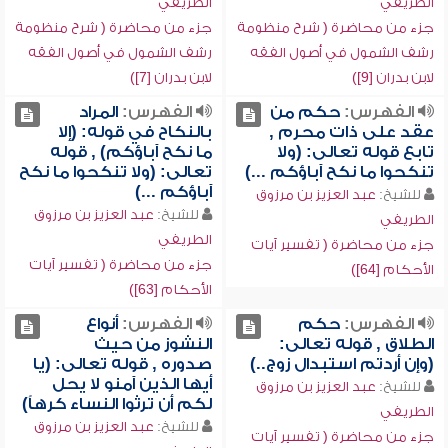
الطريفي
الطريفي
جزء من محاضرة ( شرح منظومة
جزء من محاضرة ( شرح منظومة
رشف الشمول في أصول الفقه
رشف الشمول في أصول الفقه
لابن بدران [9])
لابن بدران [7])
الفهرس:
حكم من
الفهرس:
المراد
عقد على ذات محرم ,
بالنكاح في قوله: (إلا
تابع قوله تعالى: (ولا
ما نكح آباؤكم) , قوله
تنكحوا ما نكح آباؤكم ...)
تعالى: (ولا تنكحوا ما نكح
آباؤكم ...)
للشيخ:
عبد العزيز بن مرزوق
للشيخ:
عبد العزيز بن مرزوق
الطريفي
الطريفي
جزء من محاضرة ( تفسير آيات
جزء من محاضرة ( تفسير آيات
الأحكام [64])
الأحكام [63])
الفهرس:
حكم
الفهرس:
أنواع
الطلاق , قوله تعالى:
النشوز من حيث
(وإن أردتم استبدال زوج..)
صدوره , قوله تعالى: (يا
أيها الذين آمنو لا يحل
للشيخ:
عبد العزيز بن مرزوق
لكم أن ترثوا النساء كرهاً)
الطريفي
للشيخ:
عبد العزيز بن مرزوق
جزء من محاضرة ( تفسير آيات