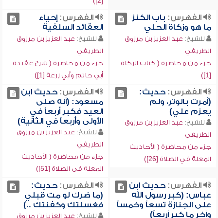
[2])
الفهرس:
باب الكنز
الفهرس:
إحياء
ما هو وزكاة الحلي
العقائد السلفية
للشيخ:
عبد العزيز بن مرزوق
للشيخ:
عبد العزيز بن مرزوق
الطريفي
الطريفي
جزء من محاضرة ( كتاب الزكاة
جزء من محاضرة ( شرح عقيدة
[1])
أبي حاتم وأبي زرعة [1])
الفهرس:
حديث:
الفهرس:
حديث ابن
(أمرت بالوتر، ولم
مسعود: (أنه صلى
يعزم علي)
العيد فكبر أربعاً في
الأولى وأربعاً في الثانية)
للشيخ:
عبد العزيز بن مرزوق
للشيخ:
عبد العزيز بن مرزوق
الطريفي
الطريفي
جزء من محاضرة ( الأحاديث
جزء من محاضرة ( الأحاديث
المعلة في الصلاة [26])
المعلة في الصلاة [51])
الفهرس:
حديث ابن
الفهرس:
حديث:
عباس: (كبر رسول الله
(ما ضرك لو مت قبلي
على الجنازة تسعاً وخمساً
فغسلتك وكفنتك ..)
وآخر ما كبر أربعاً)
للشيخ:
عبد العزيز بن مرزوق