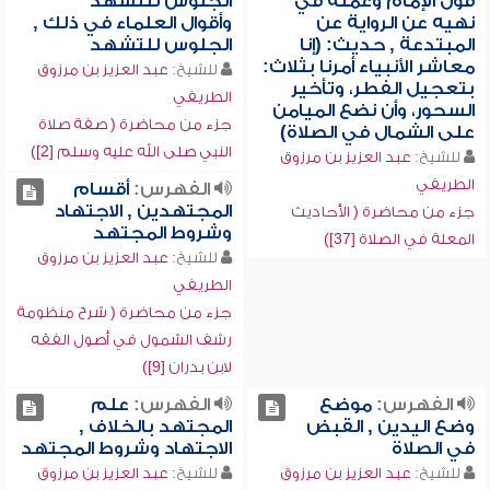
قول الإمام وعمله في
الجلوس للتشهد
نهيه عن الرواية عن
وأقوال العلماء في ذلك ,
المبتدعة , حديث: (إنا
الجلوس للتشهد
معاشر الأنبياء أمرنا بثلاث:
للشيخ:
عبد العزيز بن مرزوق
بتعجيل الفطر، وتأخير
الطريفي
السحور، وأن نضع الميامن
جزء من محاضرة ( صفة صلاة
على الشمال في الصلاة)
النبي صلى الله عليه وسلم [2])
للشيخ:
عبد العزيز بن مرزوق
الطريفي
الفهرس:
أقسام
المجتهدين , الاجتهاد
جزء من محاضرة ( الأحاديث
وشروط المجتهد
المعلة في الصلاة [37])
للشيخ:
عبد العزيز بن مرزوق
الطريفي
جزء من محاضرة ( شرح منظومة
رشف الشمول في أصول الفقه
لابن بدران [9])
الفهرس:
موضع
الفهرس:
علم
وضع اليدين , القبض
المجتهد بالخلاف ,
في الصلاة
الاجتهاد وشروط المجتهد
للشيخ:
عبد العزيز بن مرزوق
للشيخ:
عبد العزيز بن مرزوق