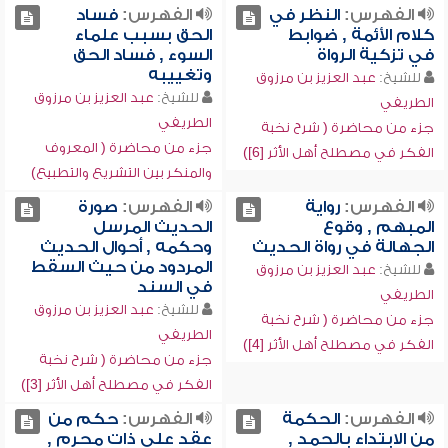
الفهرس:
النظر في
الفهرس:
فساد
كلام الأئمة , ضوابط
الحق بسبب علماء
في تزكية الرواة
السوء , فساد الحق
وتغييبه
للشيخ:
عبد العزيز بن مرزوق
للشيخ:
عبد العزيز بن مرزوق
الطريفي
الطريفي
جزء من محاضرة ( شرح نخبة
جزء من محاضرة ( المعروف
الفكر في مصطلح أهل الأثر [6])
والمنكر بين التشريع والتطبيع)
الفهرس:
رواية
الفهرس:
صورة
المبهم , وقوع
الحديث المرسل
الجهالة في رواة الحديث
وحكمه , أحوال الحديث
المردود من حيث السقط
للشيخ:
عبد العزيز بن مرزوق
في السند
الطريفي
للشيخ:
عبد العزيز بن مرزوق
جزء من محاضرة ( شرح نخبة
الطريفي
الفكر في مصطلح أهل الأثر [4])
جزء من محاضرة ( شرح نخبة
الفكر في مصطلح أهل الأثر [3])
الفهرس:
الحكمة
الفهرس:
حكم من
من الابتداء بالحمد ,
عقد على ذات محرم ,