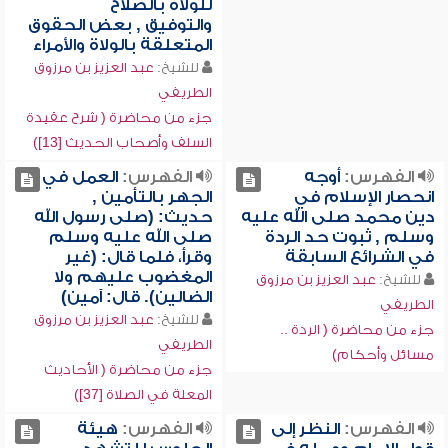
للولاة بالصلاح
والتوفيق , بعض الحقوق
المتعلقة بالولاة والأمراء
للشيخ:
عبد العزيز بن مرزوق
الطريفي
جزء من محاضرة ( شرح عقيدة
السلف وأصحاب الحديث [13])
الفهرس:
أوجه
الفهرس:
العمل في
انحصار الإسلام في
الجهر بالتأمين ,
دين محمد صلى الله عليه
حديث: (صلى رسول الله
وسلم , ثبوت حد الردة
صلى الله عليه وسلم
في الشرائع السابقة
وقرأ، فلما قال: (غير
المغضوب عليهم ولا
للشيخ:
عبد العزيز بن مرزوق
الضالين). قال: آمين)
الطريفي
للشيخ:
عبد العزيز بن مرزوق
جزء من محاضرة ( الردة ..
الطريفي
مسائل وأحكام)
جزء من محاضرة ( الأحاديث
المعلة في الصلاة [37])
الفهرس:
النظر إلى
الفهرس:
هيئة