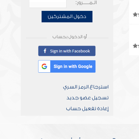
الـمـــــرور:
دخول المشتركين
أو الدخول بحساب
استرجاع الرمز السري
تسجيل عضو جديد
إعادة تفعيل حساب