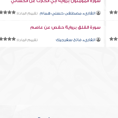
سورة المؤمنون برواية أبي الحارث عن الكسائي
القارىء مصطفى حسني همام
تقييم المادة:
سورة الفلق برواية حفص عن عاصم
القارىء فاتح سفرجيك
تقييم المادة: