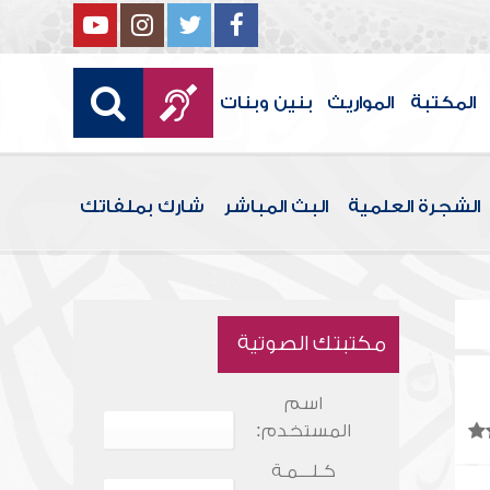
المكتبة
المواريث
بنين وبنات
الشجرة العلمية
البث المباشر
شارك بملفاتك
مكتبتك الصوتية
اسم
المستخدم:
كـلـــمـة