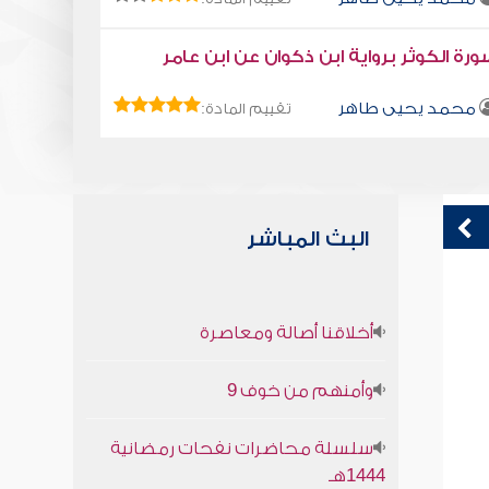
رة الكوثر برواية ابن ذكوان عن ابن عامر
محمد يحيى طاهر
تقييم المادة:
البث المباشر
قراءة صوتية لكتاب استمتع بحياتك " كتاب
ق
أخلاقنا أصالة ومعاصرة
في فنون التعامل " - مع الفقراء
ف
محمد العريفي
وأمنهم من خوف 9
سلسلة محاضرات نفحات رمضانية
1444هـ