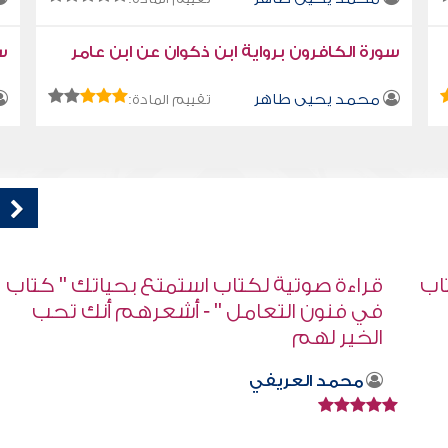
سورة الكافرون برواية ابن ذكوان عن ابن عامر
سو
محمد يحيى طاهر
تقييم المادة:
اب
كتاب تلبيس إبليس 51
أبو الفرج ابن الجوزي