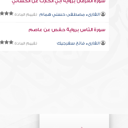
سورة الفرقان برواية أبي الحارث عن الكسائي
القارىء مصطفى حسني همام
تقييم المادة:
سورة النّاس برواية حفص عن عاصم
القارىء فاتح سفرجيك
تقييم المادة: