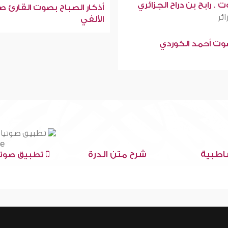
 . رابح بن دراح الجزائري
أذكار الصباح بصوت القارئ ص
ائر
الألفي
صوت أحمد الكوردي
اطبية
شرح متن الدرة
تطبيق صوتي