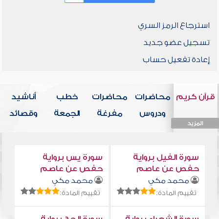
استرجاع الرمز السري
تسجيل عضو جديد
إعادة تفعيل حساب
قرآن كريم
محاضرات
محاضرات
خطب
أناشيد
ودروس
مفرغة
الجمعة
وقصائد
المزيد
المزيد
المزيد
المزيد
المزيد
سورة الفيل برواية
سورة يس برواية
حفص عن عاصم
حفص عن عاصم
محمد مكي
محمد مكي
تقييم المادة:
تقييم المادة: