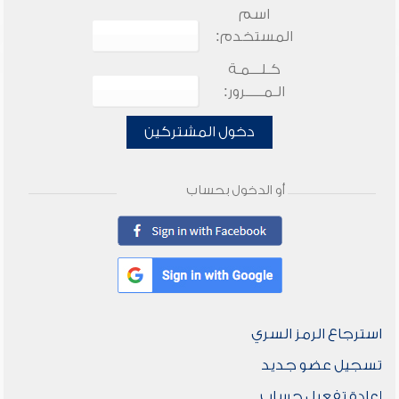
اسم
المستخدم:
كـلـــمـة
الـمـــــرور:
دخول المشتركين
أو الدخول بحساب
استرجاع الرمز السري
تسجيل عضو جديد
إعادة تفعيل حساب