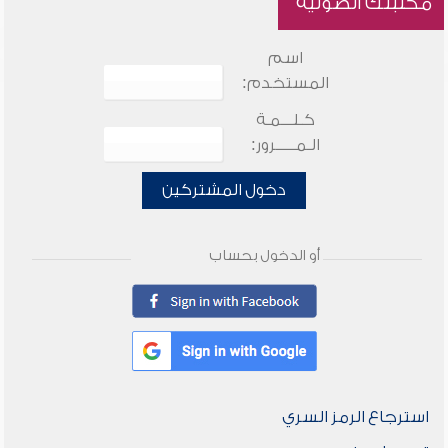
مكتبتك الصوتية
اسم
المستخدم:
كـلـــمـة
الـمـــــرور:
دخول المشتركين
أو الدخول بحساب
استرجاع الرمز السري