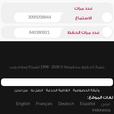
عدد مرات
3095058844
الاستماع
عدد مرات الحفظ
840380921
جميع الحقوق محفوظة © 2026 - 1998 لشبكة إسلام ويب
وثيقة الخصوصية
اتفاقية الخدمة
اتصل بنا
من نحن
لغات الموقع:
عربي
Español
Deutsch
Français
English
Indonesia