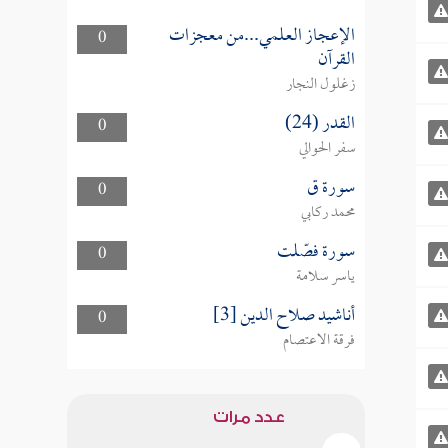
الإعجاز العلمي...من معجزات
0
القرآن
زغلول النجار
القدر (24)
0
سفر الحوالي
سورة ق
0
محمد ركابي
سورة فصّلت
0
ياسر سلامة
أناشيد صلاح الدين [3]
0
فرقة الاعتصام
عدد مرات