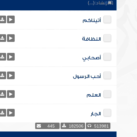
إنشاد:
(...)
أتيناكم
النظافة
أصحابي
أحب الرسول
العلم
الجار
445
182506
513981