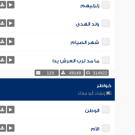
زلزليهم
ولد الهدى
شهر الصيام
ما مد لرب العرش يدا
119
49149
314922
خواطر
إنشاد:
أبو معاذ
الوطن
الأم