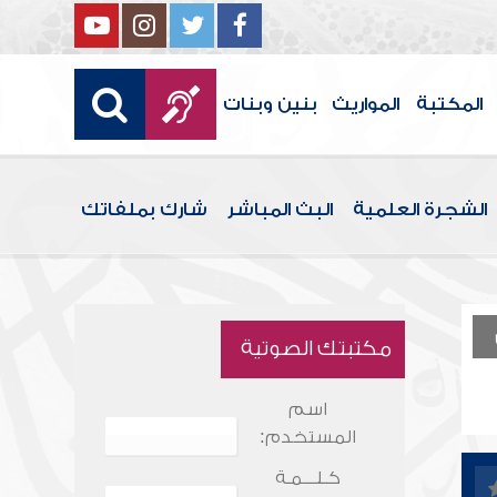
المكتبة
المواريث
بنين وبنات
الشجرة العلمية
البث المباشر
شارك بملفاتك
مكتبتك الصوتية
اسم
المستخدم:
كـلـــمـة