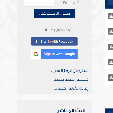
الـمـــــرور:
دخول المشتركين
أو الدخول بحساب
استرجاع الرمز السري
تسجيل عضو جديد
إعادة تفعيل حساب
البث المباشر