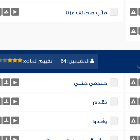
قلّب صحائف عزنا
المقيمين: 64
تقييم المادة:
ي
خندقي جنتي
تقدم
وأعدوا