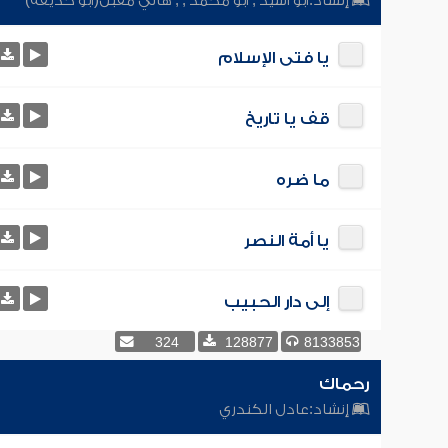
إنشاد:
أبو أسيد
,
أبو محمد
,
,
هاني مقبل(أبو حذيفة)
يا فتى الإسلام
قف يا تاريخ
ما ضره
يا أمة النصر
إلى دار الحبيب
324
128877
8133853
رحماك
إنشاد:
عادل الكندري