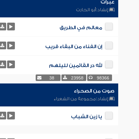
عبرات
إنشاد:
أبو الحارث
معالم في الطريق
إن الفناء من البقاء قريب
لله در القائمين لليلهم
38
23958
98366
صوت من الصحراء
إنشاد:
مجموعة من الشعراء
يا زين الشباب