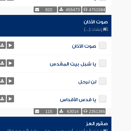
820
455473
4751584
صوت الأذان
إنشاد:
(...)
صوت الأذان
يا شبل بيت المقدس
لن نرحل
يا قدس الأقداس
115
63014
2351365
صقور العز