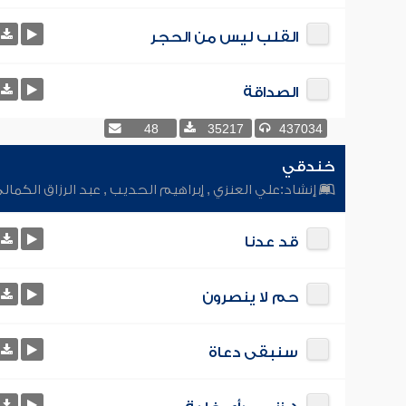
القلب ليس من الحجر
الصداقة
48
35217
437034
خندقي
إنشاد:
علي العنزي
,
إبراهيم الحديب
,
عبد الرزاق الكمال
قد عدنا
حم لا ينصرون
سنبقى دعاة