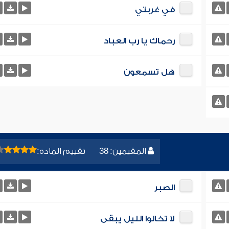
في غربتي
رحماك يا رب العباد
هل تسمعون
المقيمين: 38
تقييم المادة:
الصبر
لا تخالوا الليل يبقى