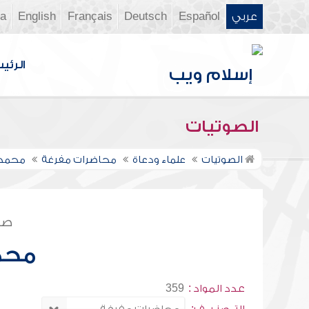
عربي
Español
Deutsch
Français
English
ia
الرئي
الصوتيات
الصوتيات
علماء ودعاة
محاضرات مفرغة
محمد 
صف
محم
عدد المواد :
359