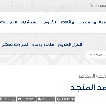
Indones
سية
موسوعات
مقالات
الفتوى
الاستشارات
الصوتيات
القرآن الكريم
علماء ودعاة
القراءات العشر
المنجد
حة المحاضر
د المنجد
1100193
2530851
1532
مفضلة