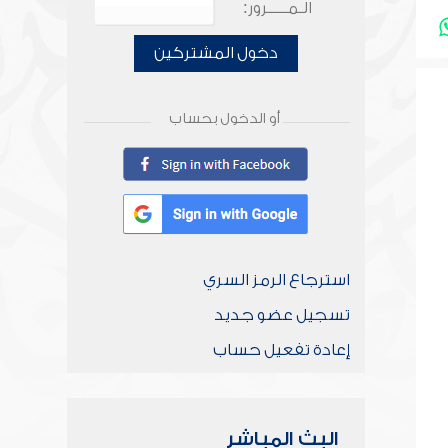
الـمـــــرور:
دخول المشتركين
أو الدخول بحساب
استرجاع الرمز السري
تسجيل عضو جديد
إعادة تفعيل حساب
البث المباشر