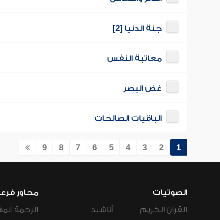
جنة الدنيا [2]
معاتبة النفس
غض البصر
الباقيات الصالحات
9
8
7
6
5
4
3
2
1
الصوتيات
محاور فرع
القرآن الكريم
أناشيد
الرحمة المه