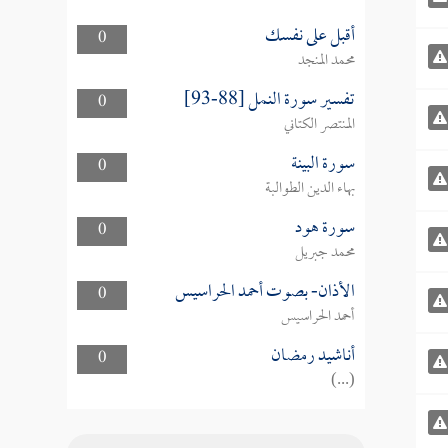
أقبل على نفسك
0
محمد المنجد
تفسير سورة النمل [88-93]
0
المنتصر الكتاني
سورة البينة
0
بهاء الدين الطوالبة
سورة هود
0
محمد جبريل
الأذان- بصوت أحمد الحراسيس
0
أحمد الحراسيس
أناشيد رمضان
0
(...)