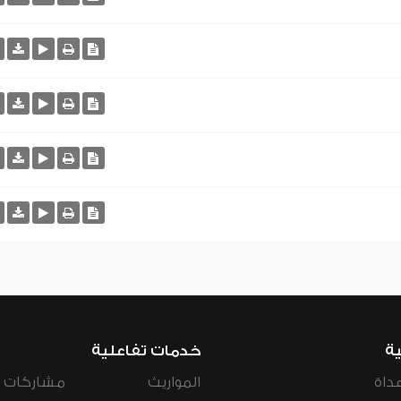
ية
خدمات تفاعلية
داة
المواريث
مشاركات ال