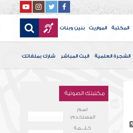
المكتبة
المواريث
بنين وبنات
الشجرة العلمية
البث المباشر
شارك بملفاتك
مكتبتك الصوتية
اسم
المستخدم:
كـلـــمـة